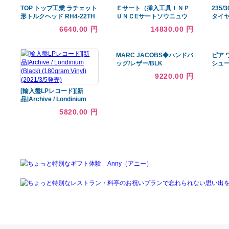
あなたへのおすすめ商品
TOP トップ工業 ラチェット
Ｅサート（挿入工具ＩＮＰ
形トルクヘッド RH4-22TH
ＵＮＣEサートソウニュウ
コウグINP 5/8-11UNC 標準
6640.00 円
14830.00 円
(または鉄)/生地(または標準)
MARC JACOBS◆ハンドバ
ッグ/レザー/BLK
9220.00 円
[輸入盤LPレコード][新
品]Archive / Londinium
(Black) (180gram Vinyl)
5820.00 円