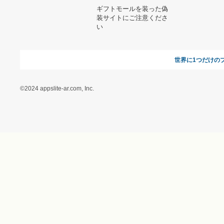
オンラインギフト総研
特定商取引に関する法律
に基づく表記（ギフトモ
ール - 人気のプレゼント
＆ギフトの専門店）
特定商取引に関する法律
に基づく表記（（アクセ
ス）ギフトモール店）
プライバシーポリシー
利用者情報の外部送信に
ついて
フォトコンテスト
ギフトモールを装った偽
装サイトにご注意くださ
い
世界に1