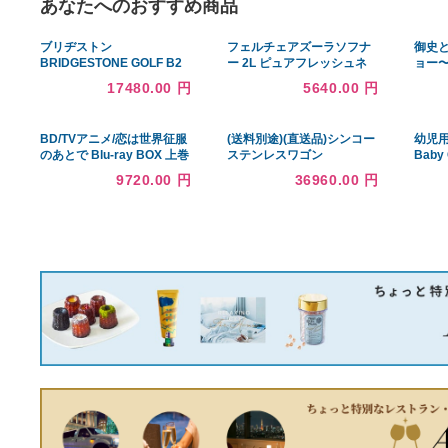
囲に収まらない車両には装着できません。※装着の際、「オ
部が破損する恐れがあります。大変危険ですので、装着の際
さい。M6クランプボルトの取り付けトルクは12N・mです。
イプが含まれている場合があります。※画像はイメージです
あなたへのおすすめ商品
ブリヂストン
フェルチェアズーラソフナ
BRIDGESTONE GOLF B2
ー 2L ピュアフレッシュネ
ドライバー Tour AD UB 6
ス 3本
17480.00 円
5640.00 円
シャフト：Tour AD UB 6
BD/TVアニメ/恋は世界征服
(送料別途)(直送品)シンコー
のあとで Blu-ray BOX 上巻
ステンレスワゴン
(Blu-ray)
600×450×800 MN11-6045-
9720.00 円
36960.00 円
U75(受注生産)