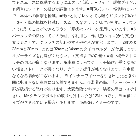
立させています。まるでオーダーメイドのような操作感を実現
レバー比を調整できる、2種のタイコホルダーを装備。軽さや
調整機構ダイヤル操作で15段階のレバーの開度調整が可能。
格品を標準装備。スポーツ系車両は、端子の差し替えだけで装
加工レバーに肉抜き加工を施し、軽量化。転倒時には先だけ
点も。■ベアリング内蔵ブラケットとノッカーを繋ぐピボット
でもスムースに稼動するように工夫した設計。■ワイヤー調整
も簡単にワイヤーの遊びが調整できます。■可倒式レバー転倒
で、本体への衝撃を軽減。■純正と同じレシオでも軽くピボッ
ーを引く際の抵抗を軽減し、スムースなクラッチ操作が可能。
ように引くことができるラウンド形状のレバーを採用していま
バータッチの変化「てこの原理」を利用し、作用点(タイコ)か
変えることで、クラッチの切れやすさや軽さが変化します。・
28mmと30mm、または32mmと34mmのタイコホルダーが
ルダーサイズをお選びください。＜支点までの距離＞●遠い場
ッチの切れが良くなります。※車種によってクラッチ操作が重
い場合ストロークが長くなり、クラッチ操作が軽くなります
なくなる場合がございます。 ※インナーワイヤーを引き出したと