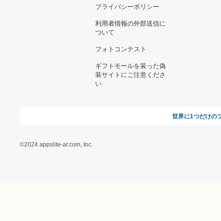
お支払い方法について
当サイトについて
新規ご出
よくある質問
運営会社
お問い合わせ
利用規約
オンラインギフト総研
特定商取引に関する法律
に基づく表記（ギフトモ
ール - 人気のプレゼント
＆ギフトの専門店）
特定商取引に関する法律
に基づく表記（（アクセ
ス）ギフトモール店）
プライバシーポリシー
利用者情報の外部送信に
ついて
フォトコンテスト
ギフトモールを装った偽