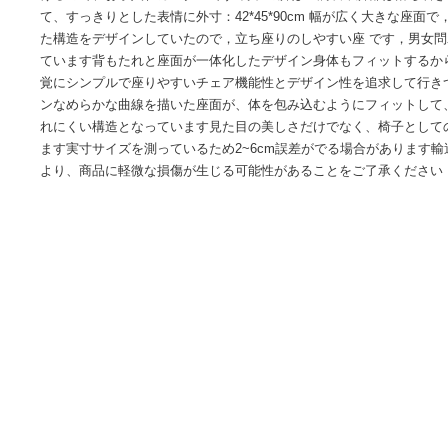
商品情報
座面の表面は主にPUレザー製で、汚れや磨耗に強いのが特徴
けるので、お手入れカンタンです 椅子の脚は金属製，脚部は
て、すっきりとした表情に外寸：42*45*90cm 幅が広く大
た構造をデザインしていたので，立ち座りのしやすい座 です
ています背もたれと座面が一体化したデザイン身体もフィッ
覚にシンプルで座りやすいチェア機能性とデザイン性を追求
ンなめらかな曲線を描いた座面が、体を包み込むようにフィ
れにくい構造となっています見た目の美しさだけでなく、椅
ます実寸サイズを測っているため2~6cm誤差がでる場合があ
より、商品に軽微な損傷が生じる可能性があることをご了承