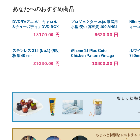
あなたへのおすすめ商品
DVD/TVアニメ/「キャロル
プロジェクター 本体 家庭用
&チューズデイ」DVD BOX
小型 安い 高画質 100 ANSI
Vol.1 (3DVD+CD)
ルーメン 自動台形補正 スマ
18170.00 円
9620.00 円
ホ iPhone PC 短距離投影
HIFIスピーカー内蔵 家庭用
5G WiFi6 Bluetooth
ステンレス 316 (No.1) 切板
iPhone 14 Plus Cute
板厚 40ｍｍ
Chicken Pattern Vintage
200mm×250mm
Farm Animal Lover Case
29330.00 円
10800.00 円