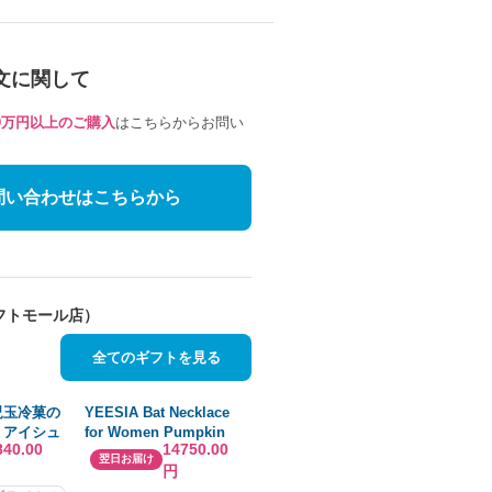
文に関して
10万円以上のご購入
はこちらからお問い
問い合わせはこちらから
フトモール店）
全てのギフトを見る
児玉冷菓の
YEESIA Bat Necklace
 アイシュ
for Women Pumpkin
840.00
14750.00
ュークリ
Cross Necklaces S925
翌日お届け
円
ット
Sterl 並行輸入品