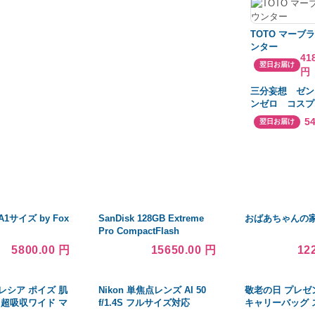
TOTO マーブ
ンター
41
翌日お届け
円
三分妄想 ゼン
ンゼロ コスプ
鈴 リン 女主
5
翌日お届け
1サイズ by Fox
SanDisk 128GB Extreme
おばあちゃんの家 B
Pro CompactFlash
Memory Card (160MB/s) 並
5800.00 円
15650.00 円
12
行輸入品
レシア ポイズ 肌
Nikon 単焦点レンズ AI 50
敬老の日 プレゼン
 超吸収ワイド マ
f/1.4S フルサイズ対応
キャリーバッグ 