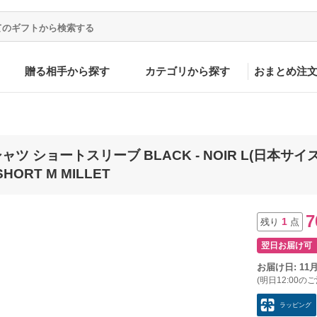
贈る相手から探す
カテゴリから探す
おまとめ注
 ショートスリーブ BLACK - NOIR L(日本サイズXL)
HORT M MILLET
7
1
残り
点
翌日お届け可
お届け日: 11
(明日12:00の
ラッピング