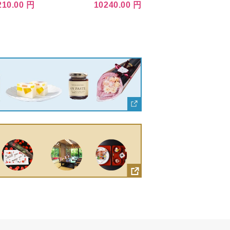
1L カーボ
クセット ／ さけ シャケ 鮭
210.00 円
10240.00 円
燻製 埼玉県 特産品 埼玉県川
越市