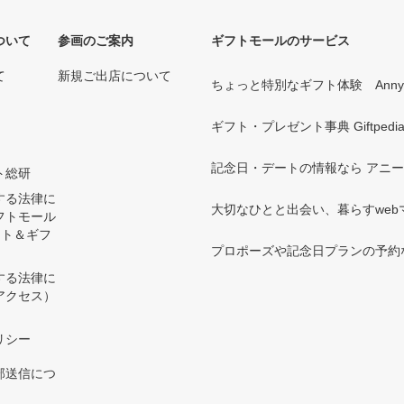
ついて
参画のご案内
ギフトモールのサービス
て
新規ご出店について
ちょっと特別なギフト体験 Ann
ギフト・プレゼント事典 Giftpedi
記念日・デートの情報なら アニ
ト総研
する法律に
大切なひとと出会い、暮らすwebマガ
フトモール
ント＆ギフ
プロポーズや記念日プランの予約な
する法律に
アクセス）
）
リシー
部送信につ