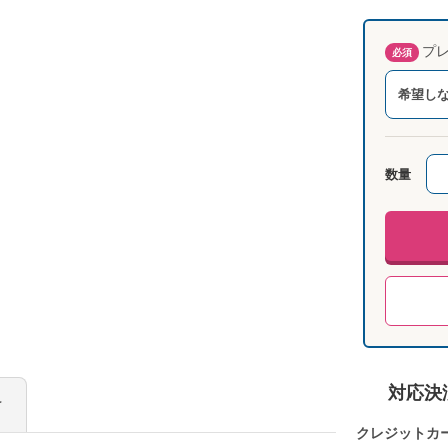
プレ
必須
希望し
数量
対応決
け
クレジットカ