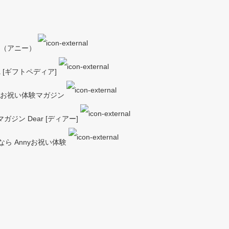
y（アニー）
a [ギフトペディア]
ーお祝い体験マガジン
ジン Dear [ディアー]
ら Annyお祝い体験