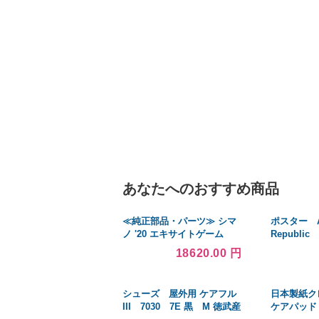
あなたへのおすすめ商品
≪純正部品・パーツ≫ シマ
ポスター A
ノ '20 エキサイトゲーム
Republic
CI4+ TYPE73 HH180 右 #1
18620.00 円
番
シューズ 屋外用 ケアフル
日本製紙ク
III 7030 7E 黒 M 徳武産
ケアパッド