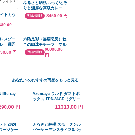
ふるさと納税 ルゥがとろ
りと濃厚な高級カレー |
ブランド牛 牛肉 カレーラ
ライトカウ
8450.00 円
翌日お届け
イス レトルト 栃木県大田
原市
880.00
レスゾー
六猫足彩（無病息災）ね
レ 繩匠
この肉球モチーフ マル
68000.00
人公 靴
チカラーK18ホワイトゴ
490.00 円
翌日お届け
円
ールド リング スタイル
A
あなたへのおすすめ商品をもっと見る
lu-ray
Azumaya ラルド ダストボ
ックス TPN-36GR（グリー
ン） 送料無料
290.00 円
11310.00 円
ト 2024
ふるさと納税 スモークシル
スーツケー
バーサーモンスライス6パッ