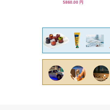
業 取寄品 JAN
ルチパック(
5860.00 円
4537944181732 介護福祉
用具