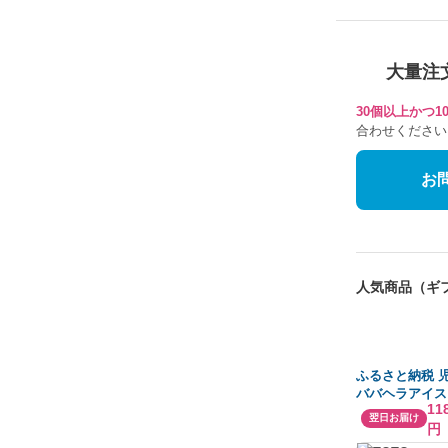
大量注
30個以上かつ
合わせください
お
人気商品（ギ
ふるさと納税 
ババヘラアイス
11
ー（アイス・シ
翌日お届け
円
ーム）10個セ