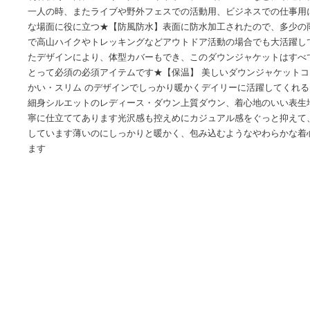
商品情報
★【素材構成】無地かつ穏やかなので、冬の間室内で着用す
利春秋冬の日にジョギング、アウトドア、登山、ゴルフなど
一人の時、またライブや野外フェスでの活動用、ビジネスで
な場面に役に立つ★【防風防水】表面に防水加工されたので
で高山ハイクやトレッキングなどアウトドア活動の場合でも
たデザインにより、体型カバーもでき、このダウンジャケッ
とって必須の必須アイテムです★【保温】 美しいダウンジャ
かい・スリム のデザインでしっかり暖かくデイリーに活躍し
細身シルエットのレディース・ダウン上質ダウン、着心地の
寧に仕立ててあります光沢感も控えめにカジュアル感をぐっ
しています薄いのにしっかりと暖かく、包み込むようなやわ
ます