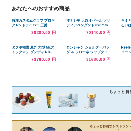
あなたへのおすすめ商品
特注カスタムクラブ プロギ
洋ナシ型 天然オパール ソリ
ア RS ドライバー 三菱
ティアペンダント 8x6mm
TENSEI Pro WHITE 1K シ
オパール Angara Natural
39200.00 円
70140.00 円
ャフト
Opal Solitaire P 並行輸入品
タクボ物置 屋外 大型 Mr.ス
ロンシャン ショルダーバッ
トックマン ダンディ ND-
グ ル フローネ ジップクロ
Z2514 幅2612×奥行1611×
スボディバッグ Mサイズ
73760.00 円
31680.00 円
高さ2110mm 一般型 結露
10140 021 017