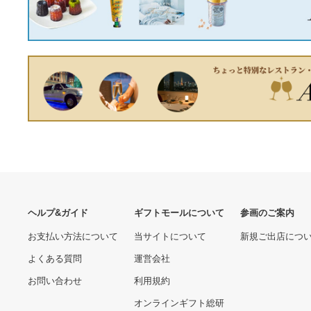
19660.00 円
7030.00 円
相100V LB-250 50HZ
H45xW47xD45cm ぬいぐ
るみ サンリオ 大 プリン プ
レゼント
GPR ジーピーアール
『13番のみ』 ワゴンＲ/ワ
HOMOLOGATED スリップ
イド・プラス・ソリオ用 バ
オンマフラー CB 500 F
ッテリ(フォーサービス)の
38790.00 円
48310.00 円
HONDA ホンダ
パック一式のみ 96510-
85PV2 FIG336D スズキ純
正部品