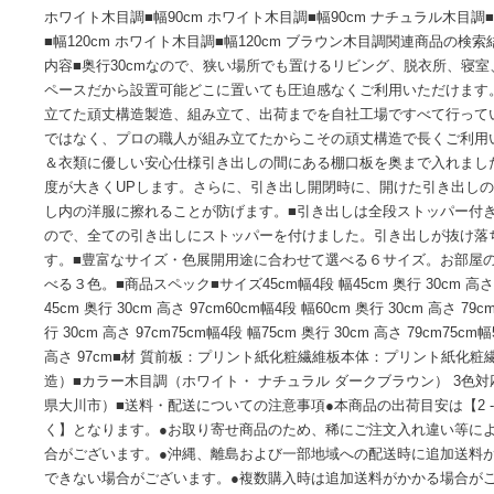
■サイズ・色違い・関連商品■幅45cm ダークブラウン木目調■幅
45cm ホワイト木目調[当ページ]■幅60cm ダークブラウン木目
幅60cm ホワイト木目調■幅75cm ダークブラウン木目調■幅75
ホワイト木目調■幅90cm ホワイト木目調■幅90cm ナチュラル
■幅120cm ホワイト木目調■幅120cm ブラウン木目調関連
内容■奥行30cmなので、狭い場所でも置けるリビング、脱衣
ペースだから設置可能どこに置いても圧迫感なくご利用いただ
立てた頑丈構造製造、組み立て、出荷までを自社工場ですべ
ではなく、プロの職人が組み立てたからこその頑丈構造で長く
＆衣類に優しい安心仕様引き出しの間にある棚口板を奥まで
度が大きくUPします。さらに、引き出し開閉時に、開けた引
し内の洋服に擦れることが防げます。■引き出しは全段ストッ
ので、全ての引き出しにストッパーを付けました。引き出し
す。■豊富なサイズ・色展開用途に合わせて選べる６サイズ。
べる３色。■商品スペック■サイズ45cm幅4段 幅45cm 奥行 30cm
45cm 奥行 30cm 高さ 97cm60cm幅4段 幅60cm 奥行 30cm 
行 30cm 高さ 97cm75cm幅4段 幅75cm 奥行 30cm 高さ 79c