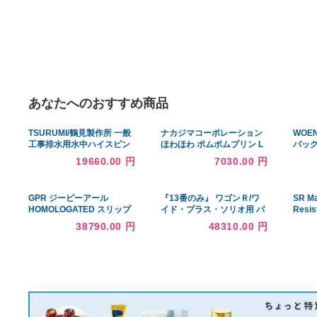
あなたへのおすすめ商品
TSURUMI/鶴見製作所 一般
ナカジマコーポレーション
工事排水用水中ハイスピン
ほわほわ ポムポムプリン L
ポンプ 50HZ 口径40mm 単
イエロー