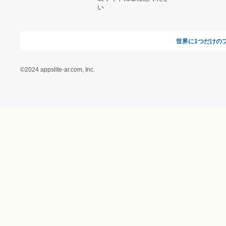
オンラインギフト総研
特定商取引に関する法律
に基づく表記（ギフトモ
ール - 人気のプレゼント
＆ギフトの専門店）
特定商取引に関する法律
に基づく表記（（アクセ
ス）ギフトモール店）
プライバシーポリシー
利用者情報の外部送信に
ついて
フォトコンテスト
ギフトモールを装った偽
装サイトにご注意くださ
い
世界に1