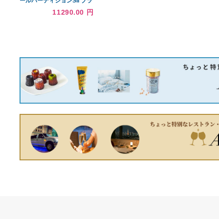
11550.00 円
39600.00 円
PRGR
シンプルデザイン/ヘッドボ
ードレスフロアベッド 国産
カバーポケットコイルマッ
28440.00 円
トレス付き セミダブル
アール・エフ・ヤマカワ ポ
ールパーティションSII ブラ
ック RFPP-BKST2
11290.00 円