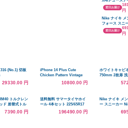
ル&チューズデ
18
BOX Vol.1 (3
翌日お届け
円
Nike ナイキ 
フォース スニーカ
69
Air Force 1 Lo
翌日お届け
円
Jewel Black
6 (No.1) 切板
iPhone 14 Plus Cute
ホワイトキャビネ
0ｍｍ
Chicken Pattern Vintage
750mm 2枚扉 
50mm
Farm Animal Lover Case
のみ TOTO ド
29330.00 円
10800.00 円
57
（drena）
DRM40 トルクレン
送料無料 サマータイヤホイ
Nike ナイキ メ
ッド 差替式トル
ール 4本セット 225/65R17
ー スニーカー Nik
チェットめがね
102H ヨコハマ ジオランダー
Bruin The Poets
7390.00 円
196490.00 円
69
ト 4点セット
CV G058 正規品 BBS LM
ーズ
17-7.5J