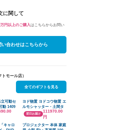
文に関して
10万円以上のご購入
はこちらからお問い
問い合わせはこちらから
フトモール店）
全てのギフトを見る
 単立可動セ
ヨド物置 ヨドコウ物置 エ
動 1409
ルモシャッター・土間タ
690.00
111970.00
ール
イプ・豪雪型 LODU-
翌日お届け
円
Y0447 1台
1825HD 基本棟※お客様
組立
/「キャロ
プロジェクター 本体 家庭