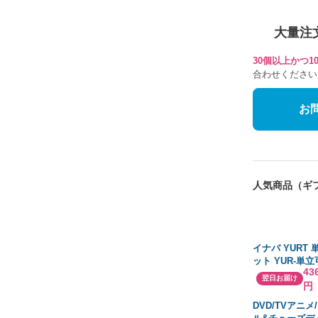
大量注
30個以上かつ
合わせください
お
人気商品（ギ
イナバ YURT
ット YUR-単立可
43
LBK/Mチャコ
翌日お届け
円
■▼252-3837 P
DVD/TVアニメ