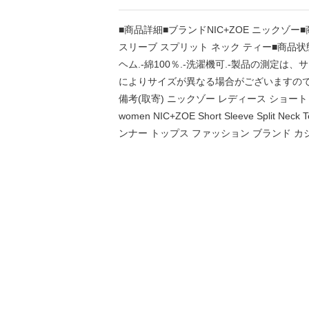
■商品詳細■ブランドNIC+ZOE ニックゾー■商品名NI
スリーブ スプリット ネック ティー■商品状
ヘム.-綿100％.-洗濯機可.-製品の測定は
によりサイズが異なる場合がございますので、あ
備考(取寄) ニックゾー レディース ショート 
women NIC+ZOE Short Sleeve Split
ンナー トップス ファッション ブランド カジュ