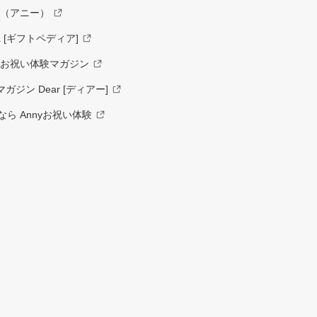
y（アニー）
a [ギフトペディア]
ーお祝い体験マガジン
ジン Dear [ディアー]
ら Annyお祝い体験