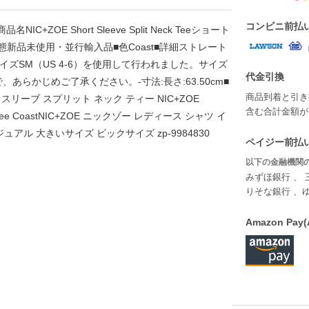
コンビニ前払
C+ZOE Short Sleeve Split Neck Teeショート
態新品未使用・並行輸入品■色Coast■詳細ストレート
、サイズSM（US 4-6）を使用して行われました。サイズ
代金引換
らかじめご了承ください。-寸法:長さ:63.50cm■
商品到着と引き
スリーブ スプリット ネック ティー NIC+ZOE
含む合計金額が￥
 Neck Tee CoastNIC+ZOE ニックゾー レディース シャツ イ
アル 大きいサイズ ビックサイズ zp-9984830
ペイジー前払い
以下の金融機関の
みずほ銀行 、 
りそな銀行 、
Amazon P