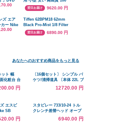
イ」DVD
用 小型 安い 高画質 100
170.00
DVD+CD)
ANSIルーメン 自動台形補
9620.00 円
翌日お届け
正 スマホ iPhone PC 短
距離投影 HIFIスピーカー
メンズ エア
Tiffen 62BPM18 62mm
内蔵 家庭用 5G WiFi6
ー Nike
Black Pro-Mist 1/8 Filter
Bluetooth
120.00
w Jelly
[並行輸入品]
6890.00 円
翌日お届け
あなたへのおすすめ商品をもっと見る
ット 幅
〔16個セット〕 シンプル バ
洗面化粧台 台
ケツ/清掃道具 〔本体 22L ブ
レーナ
ルー〕 直径350×高さ
200.00 円
12720.00 円
338mm 『ベルク』 〔キッ
チン 台所 掃除道具〕
ンズ エスビ
スタビレー 733/10-24 トル
e SB
クレンチ差替ヘッド オープ
ンリング 733/1024
520.00 円
6940.00 円