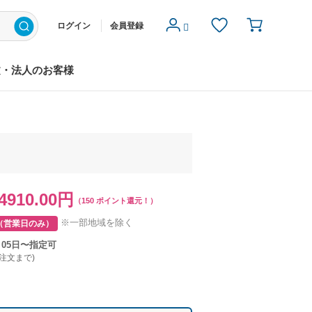
ログイン
会員登録
文・法人のお客様
4910.00円
（150 ポイント還元！）
※一部地域を除く
（営業日のみ）
月05日〜指定可
ご注文まで)