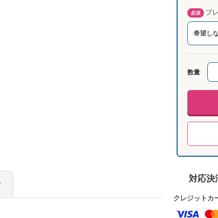
プレ
必須
希望し
数量
対応決
け
クレジットカ