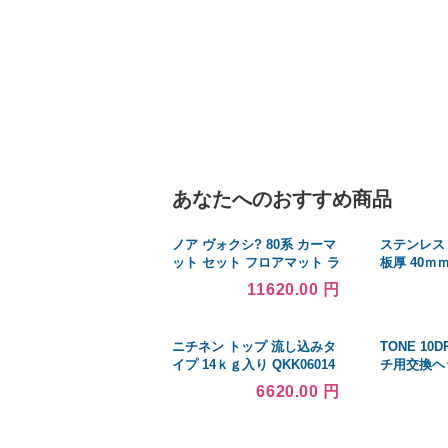
あなたへのおすすめ商品
ノア ヴォクシ? 80系 カーマ
ステンレス 31
ット セット フロアマット ラ
板厚 4
ゲッジマット 4枚セット 防
200mm×2
11620.00 円
水 水洗い可能 車種専用設計
耐候性 耐摩擦性 耐
ニチネン トップ 流し込みタ
TONE 10
イプ 14ｋｇ入り QKK06014
チ用交換ヘ
クレンチラ
6620.00 円
ヘッドセッ
T10Dシリ