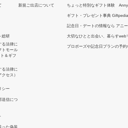
て
新規ご出店について
ちょっと特別なギフト体験 Ann
ギフト・プレゼント事典 Giftpedi
記念日・デートの情報なら アニ
ト総研
大切なひとと出会い、暮らすwebマガ
する法律に
プロポーズや記念日プランの予約な
フトモール
ント＆ギフ
する法律に
アクセス）
）
リシー
部送信につ
ト
装った偽装