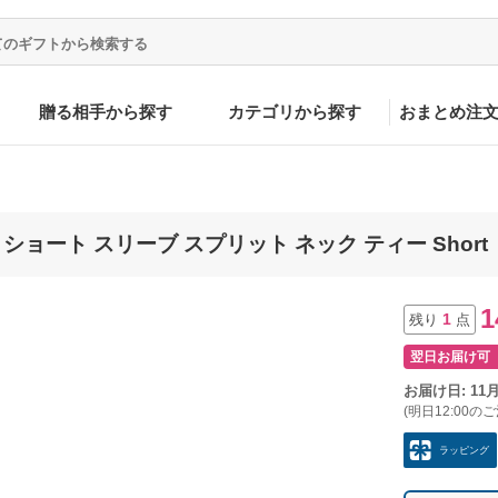
贈る相手から探す
カテゴリから探す
おまとめ注
 ショート スリーブ スプリット ネック ティー Short
1
1
残り
点
翌日お届け可
お届け日: 11
(明日12:00の
ラッピング