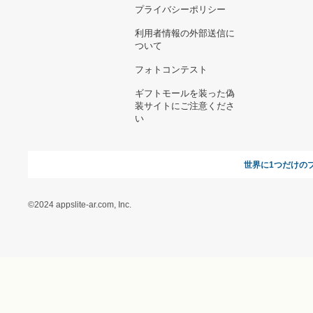
お支払い方法について
当サイトについて
新規ご出
よくある質問
運営会社
お問い合わせ
利用規約
オンラインギフト総研
特定商取引に関する法律
に基づく表記（ギフトモ
ール - 人気のプレゼント
＆ギフトの専門店）
特定商取引に関する法律
に基づく表記（（アクセ
ス）ギフトモール店）
プライバシーポリシー
利用者情報の外部送信に
ついて
フォトコンテスト
ギフトモールを装った偽