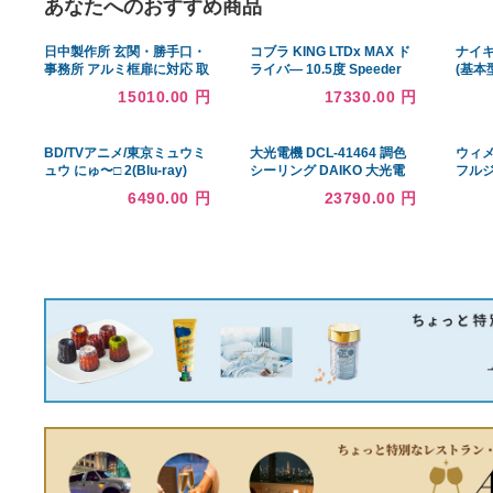
あなたへのおすすめ商品
日中製作所 玄関・勝手口・
コブラ KING LTDx MAX ド
事務所 アルミ框扉に対応 取
ライバ― 10.5度 Speeder
替錠レバーハンドル シルバ
NX for cobra(R) JP
15010.00 円
17330.00 円
ー ディンプル5本キー NP-
CWL-123SL
BD/TVアニメ/東京ミュウミ
大光電機 DCL-41464 調色
ュウ にゅ〜□ 2(Blu-ray)
シーリング DAIKO 大光電
(Blu-ray+CD)
機 照明器具 シーリングライ
6490.00 円
23790.00 円
ト DAIKO_送料区分18