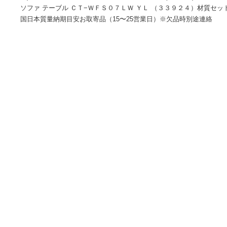
メーカー名プラス（株）プラス名称 プラス商品名プラス ３３
ＣＴ−ＷＦＳ０７ＬＷ ＹＬ型式CT-WFS07LW YLメーカー希望
抜)オレンジブック年 ページ発注コード196-1787 (196178
ソファ テーブル ＣＴ−ＷＦＳ０７ＬＷ ＹＬ （３３９２４）
国日本質量納期目安お取寄品（15〜25営業日）※欠品時別途