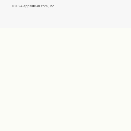
に基づく表記（（アクセ
ス）ギフトモール店）
プライバシーポリシー
利用者情報の外部送信に
ついて
フォトコンテスト
ギフトモールを装った偽
装サイトにご注意くださ
い
世界に1
©2024 appslite-ar.com, Inc.