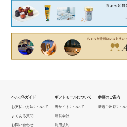
ター
41880.00 円
ポスター A1サイズ by
SanDisk 128GB Extreme
Fox Republic
Pro CompactFlash
Memory Card (160MB/s)
5800.00 円
15650.00 円
並行輸入品