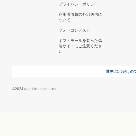
お支払い方法について
当サイトについて
新規ご出
よくある質問
運営会社
お問い合わせ
利用規約
オンラインギフト総研
特定商取引に関する法律
に基づく表記（ギフトモ
ール - 人気のプレゼント
＆ギフトの専門店）
特定商取引に関する法律
に基づく表記（（アクセ
ス）ギフトモール店）
プライバシーポリシー
利用者情報の外部送信に
ついて
フォトコンテスト
ギフトモールを装った偽