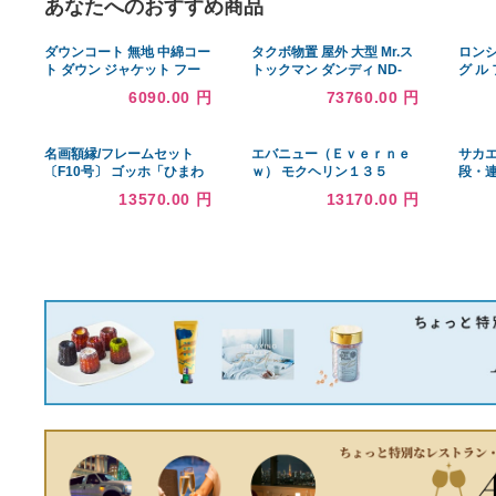
あなたへのおすすめ商品
ダウンコート 無地 中綿コー
タクボ物置 屋外 大型 Mr.ス
ト ダウン ジャケット フー
トックマン ダンディ ND-
ド付き レディース ポケット
Z2514 幅2612×奥行1611×
6090.00 円
73760.00 円
撥水 ミドル丈 秋冬 カジュ
高さ2110mm 一般型 結露
アル アウター 大きいサイズ
減少屋根 [製品5年保証] 収
軽量 棉服
納
名画額縁/フレームセット
エバニュー（Ｅｖｅｒｎｅ
〔F10号〕 ゴッホ「ひまわ
ｗ） モクヘリン１３５
り」 670×595×38mm 壁掛
13570.00 円
13170.00 円
けひも付き 金フレーム