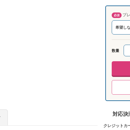
プレ
必須
希望し
数量
対応決
け
クレジットカ