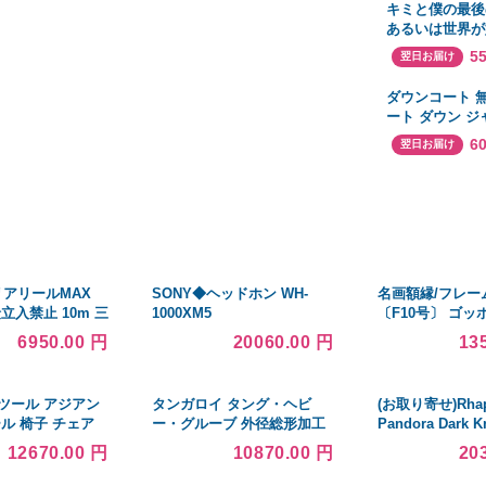
キミと僕の最後
あるいは世界が
戦 第1巻《通常版
5
翌日お届け
ray
ダウンコート 
ート ダウン ジ
フード付き レ
6
翌日お届け
ケット 撥水 ミ
冬 カジュアル 
大きいサイズ 軽
バリアリールMAX
SONY◆ヘッドホン WH-
名画額縁/フレー
立入禁止 10m 三
1000XM5
〔F10号〕 ゴ
画 現場 安全 作
り」 670×595×
6950.00 円
20060.00 円
13
けひも付き 金フ
ツール アジアン
タンガロイ タング・ヘビ
(お取り寄せ)Rhap
ル 椅子 チェア
ー・グルーブ 外径総形加工
Pandora Dark K
クッション 激安
用バイト ＳＰＧＮ
(MMCX-4.4mm) 
12670.00 円
10870.00 円
20
格安 アウトレット
SPGN1212X-10T20 1個
(納期:メーカー
ティーク家具 送料
週間程度)リケー