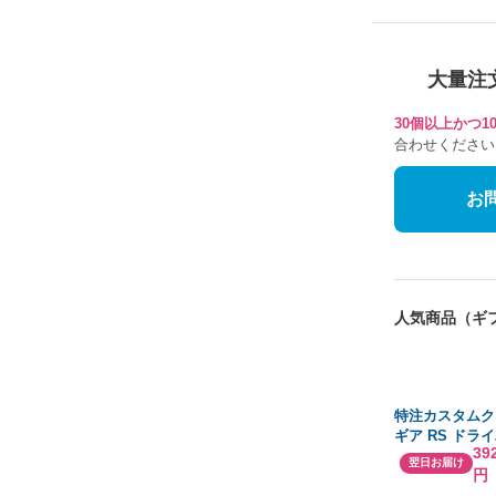
大量注
30個以上かつ
合わせください
お
人気商品（ギ
特注カスタムク
ギア RS ドラ
39
TENSEI Pro W
翌日お届け
円
シャフト