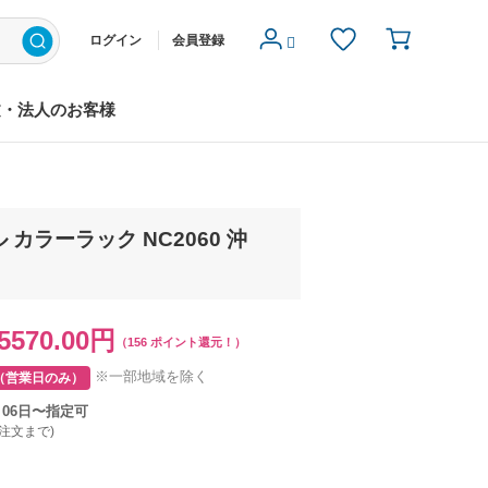
ログイン
会員登録
文・法人のお客様
カラーラック NC2060 沖
5570.00円
（156 ポイント還元！）
※一部地域を除く
（営業日のみ）
月06日〜指定可
ご注文まで)