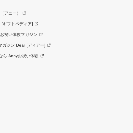
y（アニー）
a [ギフトペディア]
ーお祝い体験マガジン
ジン Dear [ディアー]
ら Annyお祝い体験