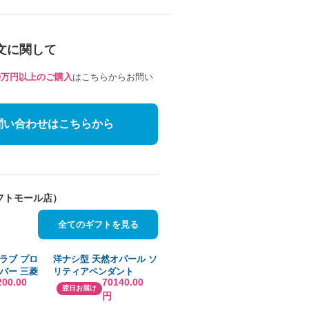
文に関して
10万円以上のご購入
はこちらからお問い
問い合わせはこちらから
フトモール店）
全てのギフトを見る
ラブ プロ
洋ナシ型 天然オパール ソ
イバー 三菱
リティアペンダント
200.00
70140.00
HITE 1K
8x6mm オパール Angara
翌日お届け
円
Natural Opal Solitaire P
並行輸入品