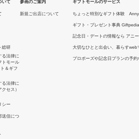
ついて
参画のご案内
ギフトモールのサービス
て
新規ご出店について
ちょっと特別なギフト体験 Ann
ギフト・プレゼント事典 Giftpedi
記念日・デートの情報なら アニ
ト総研
大切なひとと出会い、暮らすwebマガ
する法律に
プロポーズや記念日プランの予約な
フトモール
ント＆ギフ
する法律に
アクセス）
）
リシー
部送信につ
ト