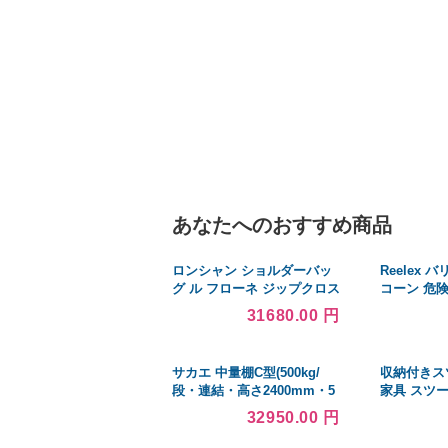
あなたへのおすすめ商品
ロンシャン ショルダーバッ
Reelex 
グ ル フローネ ジップクロス
コーン 危険
ボディバッグ Mサイズ
角コーン 区
31680.00 円
10140 021 017
業
サカエ 中量棚C型(500kg/
収納付きス
段・連結・高さ2400mm・5
家具 スツー
段タイプ) C3555R
イス 木製 
32950.00 円
収納家具 
雑貨 アン