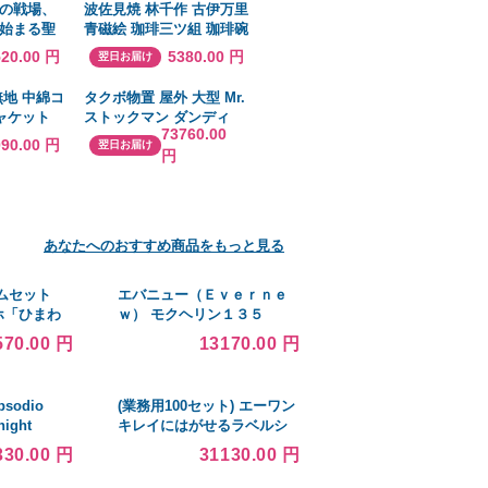
の戦場、
波佐見焼 林千作 古伊万里
始まる聖
青磁絵 珈琲三ツ組 珈琲碗
》 Blu-
皿揃 007-241 包装 熨斗
520.00 円
5380.00 円
翌日お届け
のし 無料
無地 中綿コ
タクボ物置 屋外 大型 Mr.
ャケット
ストックマン ダンディ
73760.00
ディース ポ
ND-Z2514 幅2612×奥行
090.00 円
翌日お届け
円
ドル丈 秋
1611×高さ2110mm 一般
アウター
型 結露減少屋根 [製品5年
量 棉服
保証] 収納
あなたへのおすすめ商品をもっと見る
ムセット
エバニュー（Ｅｖｅｒｎｅ
ッホ「ひまわ
ｗ） モクヘリン１３５
38mm 壁掛
570.00 円
13170.00 円
レーム
sodio
(業務用100セット) エーワン
night
キレイにはがせるラベルシ
(RCM-PDK)
ール/宛名シール 〔A4/65面
330.00 円
31130.00 円
在庫ありで1
10枚〕 再剥離 マルチタイプ
ブル
31269