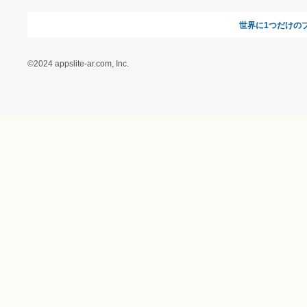
に基づく表記（ギフトモ
ール - 人気のプレゼント
＆ギフトの専門店）
特定商取引に関する法律
に基づく表記（（アクセ
ス）ギフトモール店）
プライバシーポリシー
利用者情報の外部送信に
ついて
フォトコンテスト
ギフトモールを装った偽
装サイトにご注意くださ
い
世界に1