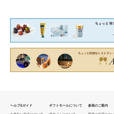
あなたへのおすすめ商品
Soda レディース シューズ
押し切り包丁 豊稔企販 のし
マグ S ファブリック クロー
もち切り A-0801（送料無
ズトゥ アンクルファッショ
料）
14770.00 円
11330.00 円
ンブーツ US サイズ: 24.5
カラー 並行輸入品
防水撥水抗菌フローリング
ドライケミカル 消火器収納
調 クッションフロア 江戸間
箱20型1本用/NB201_4142
10畳 ホワイトオーク
格納消火器:20型 1本
22030.00 円
5740.00 円