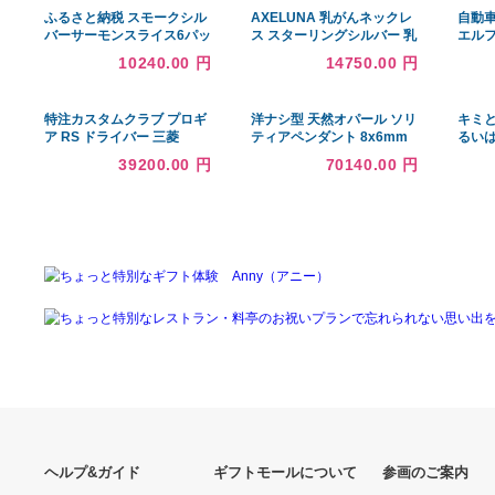
Mail：life-shop@tgminc.co.jpブランド販売LIFE （古物許
安委員会）お気軽にお問合せ下さいませ。
あなたへのおすすめ商品
ふるさと納税 スモークシル
AXELUNA 乳がんネックレ
バーサーモンスライス6パッ
ス スターリングシルバー 乳
クセット ／ さけ シャケ 鮭
がんジュエリーギフト レデ
10240.00 円
14750.00 円
燻製 埼玉県 特産品 埼玉県
ィース ガールズ, スターリ
川越市
ングシルバー, 宝 並行輸入
品
特注カスタムクラブ プロギ
洋ナシ型 天然オパール ソリ
ア RS ドライバー 三菱
ティアペンダント 8x6mm
TENSEI Pro WHITE 1K シ
オパール Angara Natural
39200.00 円
70140.00 円
ャフト
Opal Solitaire P 並行輸入品