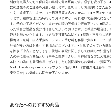
はモニター環境により異なって見える場合がございます。店舗管理番号4
(S/CH D/YA)お届けについて発送の目安落札後15:00まで
の発送予定となります。配送・送料送料：全国一律\700配送
指定到着日時：ご注文日より７日以内の日付をご指定くださ
定が可能です。午前中/14:00〜16:00/16:00〜18:00/18:00〜20
商品をご注文いただいた日から3日以内のご注文分まで同梱が
料は何点購入でも１個口分の送料で発送可能です。必ずお読み
に発送先等のご連絡をお願い致します。落札日より3日以内に
札をご遠慮下さいませ。（土日祝日等は含みません。）■当店
ります。在庫管理は随時行っておりますが、売れ違いで品切
す。予めご了承ください。またその際の評価はご容赦下さい。
った場合は返品を受け付けさせて頂いております。ご希望の
連絡お願いいたします。（返品不可商品は除く）●誤送・不良
様都合→送料・振込手数料・システム手数料お客様ご負担■ト
評価が多い方はお断りする場合がございます。■当店で扱って
を除き『中古』となります。状態の表記に関しましては細心
人の手に渡った商品という事をご理解下さい。※神経質な方は
ル防止の為にも疑問点等ございましたら質問欄からお気軽に