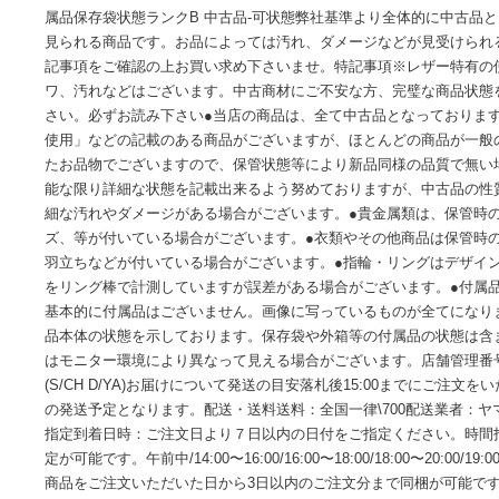
TADY&KING; タディアンドキング コンチョ レザー 二つ折
系【中古】商品について商品名TADY&KING; タディアンドキ
財布 ウォレット ダークブラウン系【中古】色ダークブラウン系実寸
属品保存袋状態ランクB 中古品-可状態弊社基準より全体的に
見られる商品です。お品によっては汚れ、ダメージなどが見
記事項をご確認の上お買い求め下さいませ。特記事項※レザ
ワ、汚れなどはございます。中古商材にご不安な方、完璧な
さい。必ずお読み下さい●当店の商品は、全て中古品となって
使用」などの記載のある商品がございますが、ほとんどの商
たお品物でございますので、保管状態等により新品同様の品質
能な限り詳細な状態を記載出来るよう努めておりますが、中
細な汚れやダメージがある場合がございます。●貴金属類は、
ズ、等が付いている場合がございます。●衣類やその他商品は
羽立ちなどが付いている場合がございます。●指輪・リングは
をリング棒で計測していますが誤差がある場合がございます。
基本的に付属品はございません。画像に写っているものが全て
品本体の状態を示しております。保存袋や外箱等の付属品の状