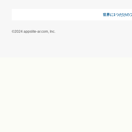
＆ギフトの専門店）
特定商取引に関する法律
に基づく表記（（アクセ
ス）ギフトモール店）
プライバシーポリシー
利用者情報の外部送信に
ついて
フォトコンテスト
ギフトモールを装った偽
装サイトにご注意くださ
い
世界に1
©2024 appslite-ar.com, Inc.