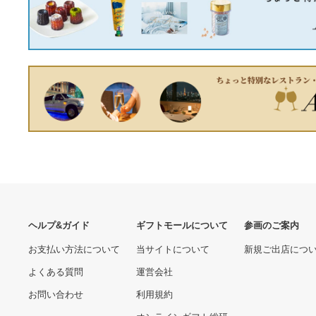
《KJK》 三栄水栓 立水栓
JB23 ジムニー リアブライ
ωα0
ンドバンパー
29490.00 円
16960.00 円