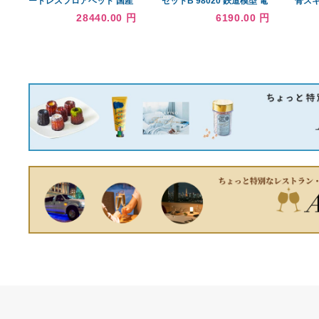
39600.00 円
18550.00 円
PRGR
シンプルデザイン/ヘッドボ
TOMIX Nゲージ 227系 基本
ードレスフロアベッド 国産
セットB 98020 鉄道模型 電
カバーポケットコイルマッ
車
28440.00 円
6190.00 円
トレス付き セミダブル