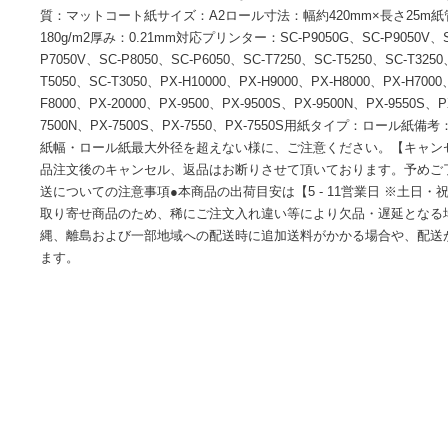
■商品内容【ご注意事項】・この商品は下記内容×3セットでお
ット紙(厚手)のA2ロール。●マット調の質感を活かした、落
能。店内セールス告知や商品紹介などの小ロット作成物に適し
質：マットコート紙サイズ：A2ロール寸法：幅約420mm×長
180g/m2厚み：0.21mm対応プリンター：SC-P9050G、SC-P90
P7050V、SC-P8050、SC-P6050、SC-T7250、SC-T5250、SC
T5050、SC-T3050、PX-H10000、PX-H9000、PX-H8000、PX
F8000、PX-20000、PX-9500、PX-9500S、PX-9500N、PX-9
7500N、PX-7500S、PX-7550、PX-7550S用紙タイプ
紙幅・ロール紙最大外径を超えない様に、ご注意ください。
品注文後のキャンセル、返品はお断りさせて頂いております。
送についての注意事項●本商品の出荷目安は【5 - 11営業日 
取り寄せ商品のため、稀にご注文入れ違い等により欠品・遅延
縄、離島および一部地域への配送時に追加送料がかかる場合
ます。