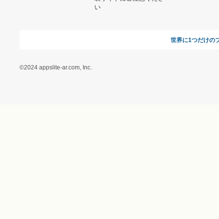
オンラインギフト総研
特定商取引に関する法律
に基づく表記（ギフトモ
ール - 人気のプレゼント
＆ギフトの専門店）
特定商取引に関する法律
に基づく表記（（アクセ
ス）ギフトモール店）
プライバシーポリシー
利用者情報の外部送信に
ついて
フォトコンテスト
ギフトモールを装った偽
装サイトにご注意くださ
い
世界に1