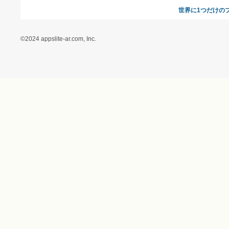
ール - 人気のプレゼント
＆ギフトの専門店）
特定商取引に関する法律
に基づく表記（（アクセ
ス）ギフトモール店）
プライバシーポリシー
利用者情報の外部送信に
ついて
フォトコンテスト
ギフトモールを装った偽
装サイトにご注意くださ
い
世界に1
©2024 appslite-ar.com, Inc.