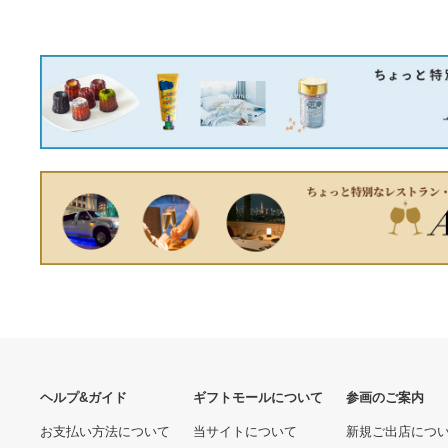
京都いづみ Nishiki-錦-
xxxHOLiC 全16枚 全8巻 +
(5602) 部屋 リフォーム DIY
◆継 全7巻 + 劇場版 真夏ノ
60000.00 円
5410.00 円
模様替え 京都織物 京都府
夜ノ夢 レンタル落ち 全巻セ
ット 中古 DVD