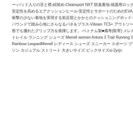
■商品詳細■ブランドMerrellメレル■商品名Antora 3 Trail Runnin
3 トレイル ランニング シューズ■商品状態新品未使用・並行輸入品■色
以降は参考画像となります。詳細合成オーバーレイを安定さ
ー-パッド入りの舌と襟-紐留め-Cleansport NXT 防臭裏地
安定性を高めるエアクッションヒール-安定性とサポートのため
衝撃の少ない着地を実現する前足部とかかとのクッショニング
パウンドで踏み心地にさらなるバネをプラス-Vibram TC5+
形でも優れたグリップ力を発揮します。-ベトナム製■備考(取寄)
トレイル ランニング シューズ Merrell women Antora 3 Trail Runn
Rainbow LeopardMerrell レディース シューズ スニーカ
ソン カジュアル ストリート 大きいサイズ ビックサイズsi-2yrj