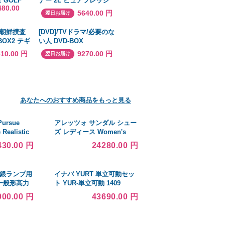
E GOLF
ナー 2L ピュアフレッシ
480.00
our AD
ュネス 3本
5640.00 円
翌日お届け
Tour AD
朝鮮捜査
[DVD]/TVドラマ/必要のな
BOX2 テギ
い人 DVD-BOX
610.00 円
9270.00 円
翌日お届け
あなたへのおすすめ商品をもっと見る
rsue
アレッツォ サンダル シュー
 Realistic
ズ レディース Women's
l Doll, The
Alaia High Stiletto Sandals
430.00 円
24280.00 円
e Jenna, 20
SILVER
ike
Doll Open
水銀ランプ用
イナバ YURT 単立可動セッ
 一般形高力
ト YUR-単立可動 1409
2CC2A352
LBK/Mチャコール ■▼252-
000.00 円
43690.00 円
3837 PY0447 1台