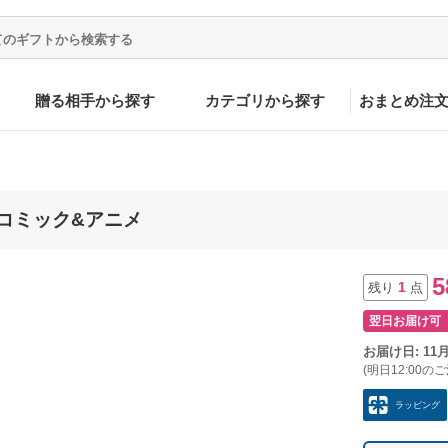
贈る相手から探す
カテゴリから探す
おまとめ注
ア/コミック&アニメ
5
1
残り
点
翌日お届け可
お届け日: 11
(明日12:00の
ラッピング