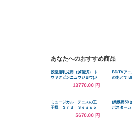
あなたへのおすすめ商品
投薬瓶乳児用（滅菌済） ト
BD/TVア
ウヤクビンニュウジヨウ(メ
のあとで Bl
ッキン)(08-2890-02)30CC(20
(Blu-ray)
13770.00 円
ポンX25フクロイリ)
ミュージカル テニスの王
(業務用50
子様 ３ｒｄ Ｓｅａｓｏ
ポスターカ
ｎ 青学ｖｓ立海（通常
彩絵具 〔2
5670.00 円
版）（Ｂｌｕ−ｒａｙ Ｄｉ
入り YNG3
ｓｃ）／許斐剛（原作）