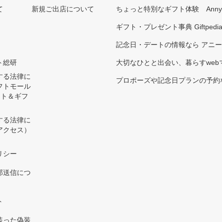
て
新規ご出店について
ちょっと特別なギフト体験 Ann
ギフト・プレゼント事典 Giftpedi
記念日・デートの情報なら アニ
ト総研
大切なひとと出会い、暮らすwebマガ
する法律に
プロポーズや記念日プランの予約な
フトモール
ント＆ギフ
する法律に
アクセス）
）
リシー
部送信につ
ト
装った偽装