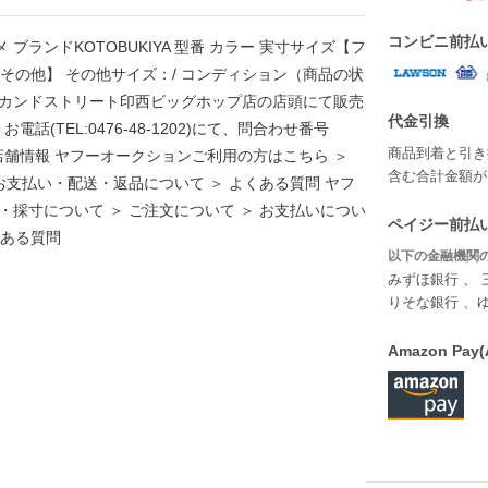
コンビニ前払
メ ブランドKOTOBUKIYA 型番 カラー 実寸サイズ【フ
21 【その他】 その他サイズ：/ コンディション（商品の状
セカンドストリート印西ビッグホップ店の店頭にて販売
代金引換
(TEL:0476-48-1202)にて、問合わせ番号
商品到着と引き
出品店舗情報 ヤフーオークションご利用の方はこちら ＞
含む合計金額が￥
お支払い・配送・返品について ＞ よくある質問 ヤフ
・採寸について ＞ ご注文について ＞ お支払いについ
ペイジー前払い
くある質問
以下の金融機関の
みずほ銀行 、 
りそな銀行 、
Amazon P