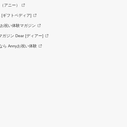
y（アニー）
a [ギフトペディア]
ーお祝い体験マガジン
ジン Dear [ディアー]
ら Annyお祝い体験