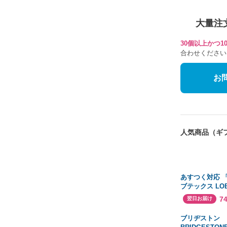
大量注
30個以上かつ
合わせください
お
人気商品（ギ
あすつく対応 
ブテックス LOB
NSA 5-12 
7
翌日お届け
ット アルミ／
５−１２ １０
ブリヂストン
NSA512 ブラ