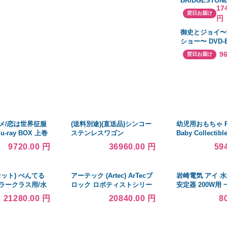
BRIDGESTON
インドリベット
17
B2 ドライバー T
翌日お届け
円
UB 6 シャフト：
UB 6
御史とジョイ〜
ショー〜 DVD-
ョン
9
翌日お届け
ニメ/恋は世界征服
(送料別途)(直送品)シンコー
幼児用おもちゃ Pu
u-ray BOX 上巻
ステンレスワゴン
Baby Collectible
600×450×800 MN11-6045-
Reborn Baby Gir
9720.00 円
36960.00 円
59
U75(受注生産)
daughter of lov
Inch Vinyl Lifel
Poseable Baby 
セット) ぺんてる
アーテック (Artec) ArTecブ
岩崎電気 アイ 
ラークラス用/水
ロック ロボティストシリー
安定器 200W用
30mL〕 チューブ
ズ ベーシック
率 周波数:50Hz H
21280.00 円
20840.00 円
8
T14 空