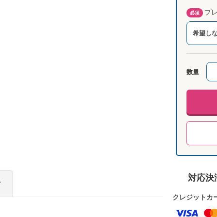
プレ
必須
希望し
数量
対応決
け
クレジットカ