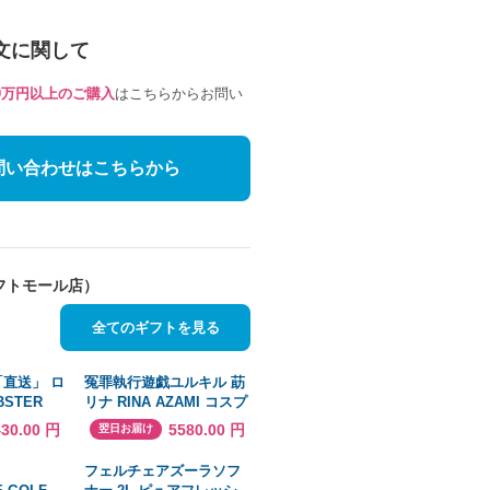
文に関して
10万円以上のご購入
はこちらからお問い
問い合わせはこちらから
フトモール店）
全てのギフトを見る
「直送」 ロ
冤罪執行遊戯ユルキル 莇
STER
リナ RINA AZAMI コスプ
ブラインドリベ
レ衣装 ハロウィン 変装
430.00 円
5580.00 円
翌日お届け
スティール
仮装 コスチュームイベン
００本入
ト アニメ クリスマス
フェルチェアズーラソフ
インドブラ