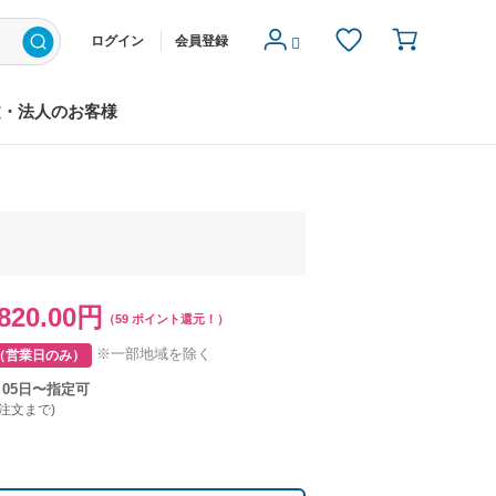
ログイン
会員登録
文・法人のお客様
820.00円
（59 ポイント還元！）
※一部地域を除く
（営業日のみ）
月05日〜指定可
ご注文まで)