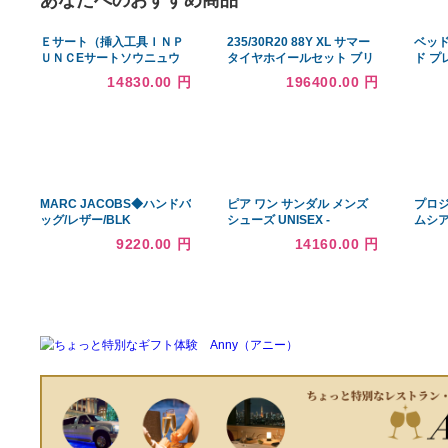
あなたへのおすすめ商品
Ｅサート（挿入工具ＩＮＰ
235/30R20 88Y XL サマー
ＵＮＣEサートソウニュウ
タイヤホイールセット ブリ
コウグINP 5/8-11UNC 標準
ヂストン ポテンザ S007A
14830.00 円
196400.00 円
(または鉄)/生地(または標準)
正規品 マルカサービス
RMP 028F 20-8
MARC JACOBS◆ハンドバ
ピア ワン サンダル メンズ
ッグ/レザー/BLK
シューズ UNISEX -