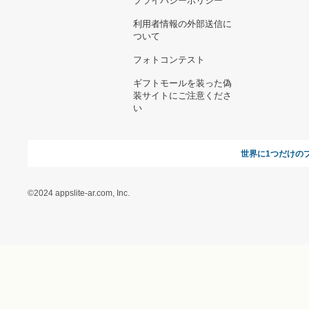
お支払い方法について
当サイトについて
新規ご出
よくある質問
運営会社
お問い合わせ
利用規約
オンラインギフト総研
特定商取引に関する法律
に基づく表記（ギフトモ
ール - 人気のプレゼント
＆ギフトの専門店）
特定商取引に関する法律
に基づく表記（（アクセ
ス）ギフトモール店）
プライバシーポリシー
利用者情報の外部送信に
ついて
フォトコンテスト
ギフトモールを装った偽