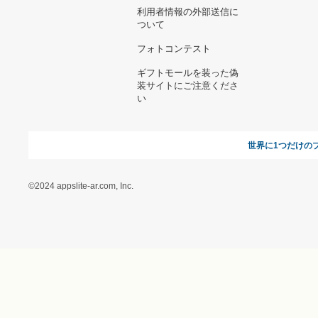
よくある質問
運営会社
お問い合わせ
利用規約
オンラインギフト総研
特定商取引に関する法律
に基づく表記（ギフトモ
ール - 人気のプレゼント
＆ギフトの専門店）
特定商取引に関する法律
に基づく表記（（アクセ
ス）ギフトモール店）
プライバシーポリシー
利用者情報の外部送信に
ついて
フォトコンテスト
ギフトモールを装った偽
装サイトにご注意くださ