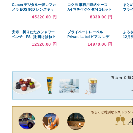
あなたへのおすすめ商品
Canon デジタル一眼レフカ
コクヨ 事務用連絡ケース
メラ EOS 80D レンズキッ
A4 マチ付クケ-974 1セット
ト EF-S18-135mm F3.5-5.6
（10枚）
45320.00 円
8330.00 円
IS USM 付属 EOS80D1813
安寿 折りたたみシャワー
プライベートレーベル
ベンチ FS（肘掛けはね上
Private Label ピアス レデ
げ）
ィース プレジャー シルバー
12320.00 円
14970.00 円
ジュエリー ファッション ア
クセサリー 正規品