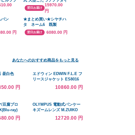
ンピルツフ
式 大型こたつソファダイ
610.00
15970.00
ンナー用 シ
ニング Anouk アヌーク
翌日お届け
円
0cm(六角
ソファ座面カラー ソファ
AWA
フレーム・脚カラー
ムバン
★まとめ買い★シヤチハ
 未使用
タ ネーム6 既製
.DM51V 車
0705 片田 XL-6
580.00 円
6080.00 円
翌日お届け
テーブル
0705 カタダ ×10個
地域除
あなたへのおすすめ商品をもっと見る
器 昼白色
エドウィン EDWIN F.L.E フ
リースジャケット ES8016
B(3228178
メンズ オリーブ M
350.00 円
10860.00 円
][法人・事
寄]
マ/豆腐プロ
OLYMPUS 電動式パンケー
(Blu-ray)
キズームレンズ M.ZUIKO
枚+特典ディ
DIGITAL ED 14-42mm F3.5-
680.00 円
12720.00 円
5.6 EZ SLV