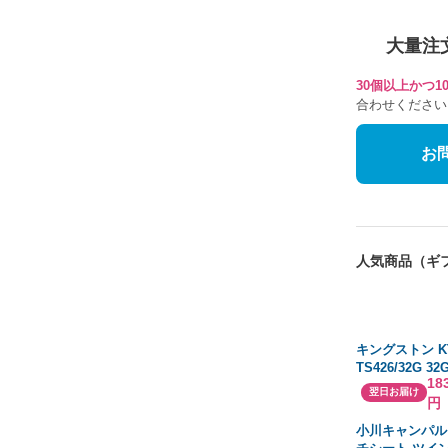
大量注
30個以上かつ
合わせください
お
人気商品（ギ
キングストン KT
TS426/32G 32
18
2666MHz ECC 
翌日お届け
円
1.2V Register
輸入
小川キャンパル 