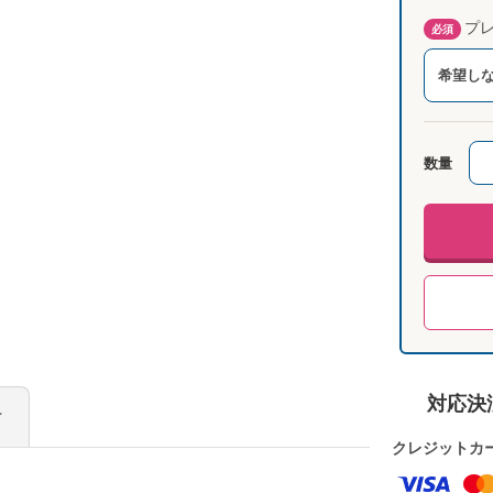
プレ
必須
希望し
数量
対応決
け
クレジットカ