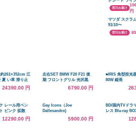
チシート ツイ
10
ォーク フルイ
翌日お届け
円
ート対角長辺31
形) #1428 OG
マツダ スクラ
CAMPAL 新品
91/10〜
DG51V.DL51V
8
翌日お届け
種専用フロント
送料無料（一部
く）
261×352cm 江
左右SET BMW F20 F21 後
■IRIS 角型投光
畳 夏 い草 滑り止
期 フロントグリル 光沢黒
80W 縦長
花ござ
+金属風Mの3色 2015-2018
FLS80WWNK5R7
24390.00 円
6790.00 円
26
ABS
)[送料別途見積り
業所限定][掲外取
ク レール用ペン
Gay Icons（Joe
BD/国内TVドラ
ト ピンク 拡散
Dallesandro)
レス Blu-ray BOX
 XLGB1613CE1
(本編ディスク6
12290.00 円
5900.00 円
12
スク1枚)