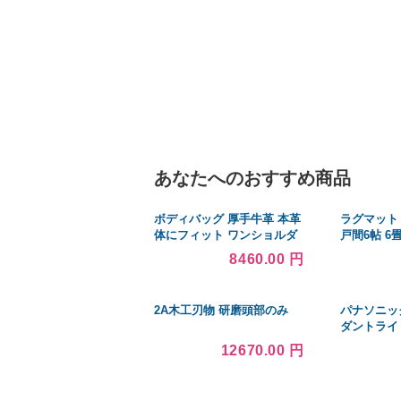
あなたへのおすすめ商品
ボディバッグ 厚手牛革 本革
ラグマット 約
体にフィット ワンショルダ
戸間6帖 6
ーバッグ ビンテージ 左右付
め 裏貼り 
8460.00 円
替え オイルプルアップレザ
ー 自転車 ブラウン プレゼン
ト ギフト
2A木工刃物 研磨頭部のみ
パナソニッ
ダントライ
LED(温白色)
12670.00 円