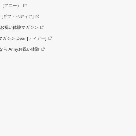
y（アニー）
a [ギフトペディア]
ーお祝い体験マガジン
ジン Dear [ディアー]
ら Annyお祝い体験