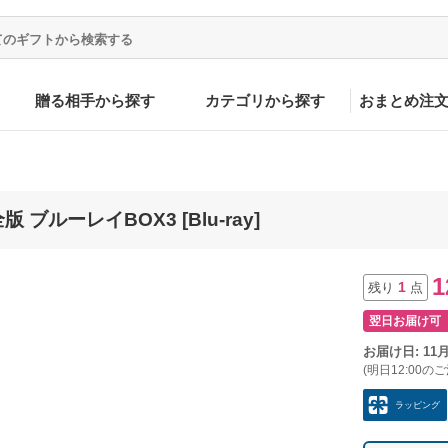
贈る相手から探す
カテゴリから探す
おまとめ注
ブルーレイBOX3 [Blu-ray]
1
1
残り
点
翌日お届け可
お届け日: 11
(明日12:00の
ラッピング