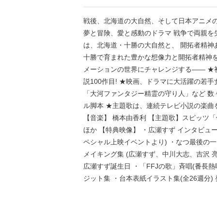
戦後、北海道の大自然、そして日本アニメの
夢と冒険、愛と感動のドラマ 戦争で両親を
は、北海道・十勝の大自然と、 開拓者精神
十勝で育まれた豊かな想像力と開拓者精神を
メーションの世界にチャレンジする―― ★初
説100作目! ★映画、ドラマに大活躍の若
「大河ファンタジー精霊の守り人」など 数
ル脚本 ★主題歌は、連続テレビ小説の楽曲
【音楽】 橋本由香利 【主題歌】スピッツ「
ほか 【特典映像】 ・広瀬すず インタビュー
ペシャル上映イベントより) ・なつ最後の一
メイキング集 (広瀬すず、中川大志、吉沢 
広瀬すず誕生日 ・「FFJの歌」斉唱(番長
ジット集 ・台本表紙イラスト集(全26週分) 発