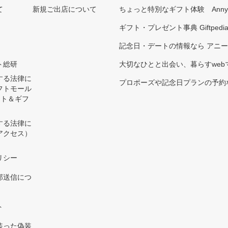
て
新規ご出店について
ちょっと特別なギフト体験 Ann
ギフト・プレゼント事典 Giftpedi
記念日・デートの情報なら アニ
ト総研
大切なひとと出会い、暮らすwebマガ
する法律に
プロポーズや記念日プランの予約な
フトモール
ント＆ギフ
する法律に
アクセス）
）
リシー
部送信につ
ト
装った偽装