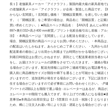
商品情報
■サイズ・色違い・関連商品■ 玄関渡し[当ページ]■ 開梱設
■商品内容カラフルでお部屋が楽しい雰囲気に！子供部屋に最
長１】老舗家具メーカー「アイクラフト」製国内最大級の家
の老舗家具メーカー「アイクラフト」が企画・製造した商品
からない玄関渡し！玄関渡し価格！「開梱設置費用」を差し
す。（「開梱設置」をご希望の場合は、商品名に「開梱設置
買い求めください。）■商品スペック商品名： 【ANJU】あん
897×奥行332×高さ400 mm材質／プリント化粧合板引出
項】・本商品ページは「玄関渡し」による配送を前提として
場合、開梱設置用の商品ページよりお買い求めください。・
の配送はいたしかねます。あらかじめご了承ください。・九
配送業者の都合により出荷から到着までお時間がかかる場合
到着日時指定はお受けしかねますが、原則として配送業者担
をし、お届けスケジュールの調整をさせていただきます。・
る場合がございます。配送先情報には日中ご連絡可能なお電
購入前に商品梱包サイズが階段や廊下を通ることが可能かを