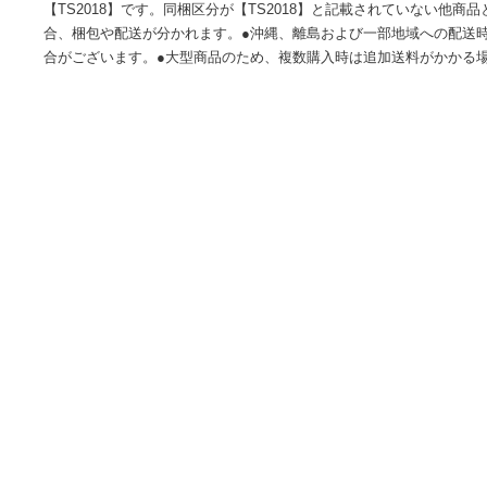
ざいますので、追加送料が発生する場合がございます。下記
生する場合がございますので必ず事前にお問い合わせください
アパートの2階以上を階段で運ぶ場合 ‐エレベーターはあるが、
エレベーターや階段でも搬入できず、吊り上げでの搬入になる
意事項●本商品の出荷目安は【2 - 5営業日 ※土日・祝除く
ため、稀にご注文入れ違い等により欠品・遅延となる場合がご
【TS2018】です。同梱区分が【TS2018】と記載されてい
合、梱包や配送が分かれます。●沖縄、離島および一部地域へ
合がございます。●大型商品のため、複数購入時は追加送料が