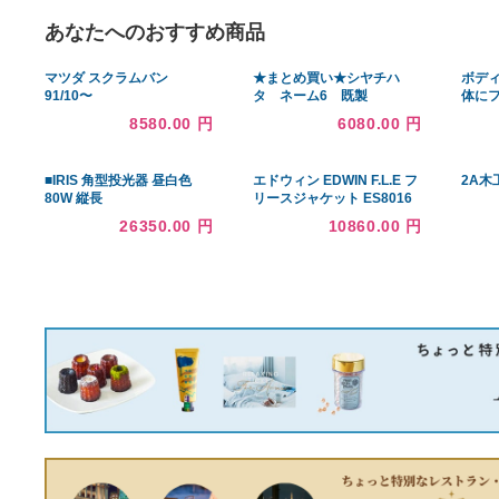
あなたへのおすすめ商品
マツダ スクラムバン
★まとめ買い★シヤチハ
91/10〜
タ ネーム6 既製
DG51V.DL51V.DM51V 車種
0705 片田 XL-6
8580.00 円
6080.00 円
専用フロントテーブル 送料
0705 カタダ ×10個
無料（一部地域除く）
■IRIS 角型投光器 昼白色
エドウィン EDWIN F.L.E フ
80W 縦長
リースジャケット ES8016
FLS80WWNK5R7B(32281
メンズ オリーブ M
26350.00 円
10860.00 円
78)[送料別途見積り][法人・