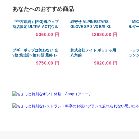
あなたへのおすすめ商品
『中古即納』{FIG}魂ウェブ
取寄せ ALPINESTARS
商店限定 ULTRA-ACT(ウル
GLOVE SP-8 V3 B/R XL
トラアクト) ウルトラマンジ
3558321-1030-XL #DRAG
5360.00 円
12880.00 円
ョーニアス(通常カラーVer.)
#33014071
ザ☆ウルトラマン 完成品 可
動フィギュア バンダイ
ブギーポップは笑わない 全
株式会社メイト ボッチャ用
9枚 第1話〜第18話 最終 レ
八角的
ンタル落ち 全巻セット 中古
9750.00 円
9020.00 円
DVD