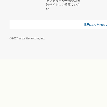
特定商取引に関する法律
に基づく表記（ギフトモ
ール - 人気のプレゼント
＆ギフトの専門店）
特定商取引に関する法律
に基づく表記（（アクセ
ス）ギフトモール店）
プライバシーポリシー
利用者情報の外部送信に
ついて
フォトコンテスト
ギフトモールを装った偽
装サイトにご注意くださ
い
世界に1