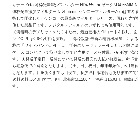
●複数のカラーやサイズ等の説明がある場合は、どれが該当す
ださい。●【商品タイトル】 まとめ得 ケンコー・トキナー Zet
55mm ゼータND4 55MM ND4-55MM x [4個] /l商品管理No.=l
キナー Zeta 薄枠光量減少フィルター ND4 55mm ゼータND4 55
薄枠光量減少フィルター ND4 55mm ケンコーフィルターZe
指して開発した、ケンコーの最高級フィルターシリーズ。優
使した製品群です。デジタル・フィルムのいずれにも使用可能で
ズ装着時のデメリットをなくすため、最新技術のZRコートを採
ンドC-PLは0.6%以下)を実現。 ・薄枠設計:最新の精密機
枠の「ワイドバンドC-PL」は、従来のサーキュラーPLよりも
ケース:コンパクトで取り出しやすい専用ケースを付属。-★ 
す。 ★発送予定日・送料について発送の目安お支払い確定後、
ら宅急便での発送となります。（土、日、祝日、年末年始休、
となります。）※あくまでも目安で、多少遅れる場合もあり
送料送料は640円です。但し北海道は1280円、沖縄は1600
す。