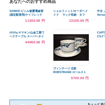
あなたへのおすすめ商品
SANKEI ビニル被覆電線管
シェルフィット/オーダーメ
(固定配管用)ケイフレック
イド ラック収納 タフ
ス20m KMS28[r20][s9-
1245-59 レギュラー 〔高
11200.00 円
13100.00 円
030]
さ117cm・幅45〜59cm・
奥行31cm 棚板タフタイ
プ
####u.ヤマキン/山金工業ワ
ークテーブル スーパータイ
プ キャビネット付 固定式
44060.00 円
H600mm メラミン天板 ア
イボリー 組立式