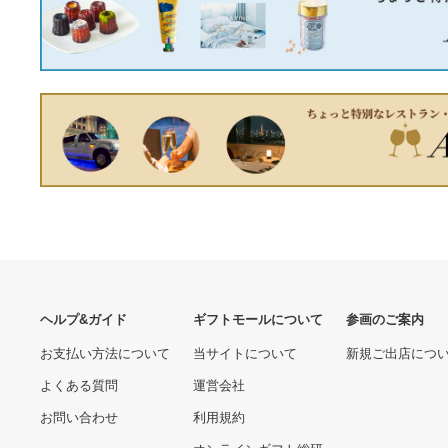
ヴィンテージ 北欧
RORSTRAND ロールスト
ランド INGRID JL378
5700.00 円
C&S; カップ&ソーサー 2客
セット