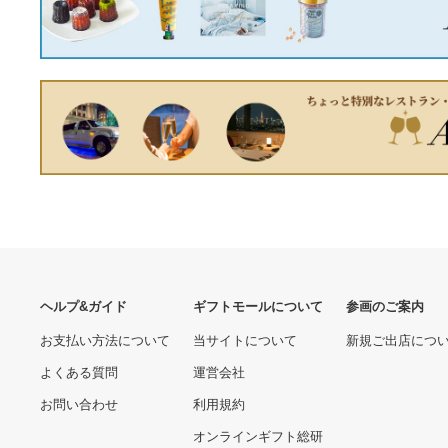
18400.00 円
9620.00 円
ホン マイク付き ステレオ
使い捨てイヤホン 子供 学生
教室 学校用(並行輸入品)
デイトナ(Daytona) バイク
〔長方形額〕木製額 縦横兼
用 パラレルミラー 片側1本
用額 前面アクリル仕様 金
左専用 10mm正ネジ/逆ネジ
(銀)長方形額(500×250mm)
5770.00 円
5610.00 円
金柄紋