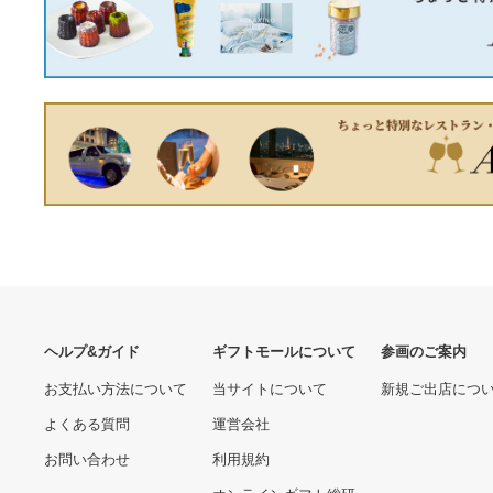
ヤマコー ひのき細密八角膳
七宝 28020 用美
7240.00 円