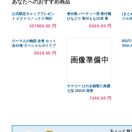
あなたへのおすすめ商品
公式限定キャッププレゼン
骨付鳥 パーティー用 骨付鶏
ト ビクトリノックス 時計
ひなどり 骨付もも10本 香
VICTORINOX 公式 DIVE
川県のご当地グルメ ランキ
107800.00 円
6020.00 円
PRO ダイブプロ オートマ
ング 一位 獲得
ティック チタン ブラック
正規 5年保証 腕時計 メンズ
ローマ人の物語 全巻 セット
防水
全43巻 スペシャルガイドブ
ック 塩野 七生 全巻セット
5610.00 円
全巻 表紙アルコール除菌済