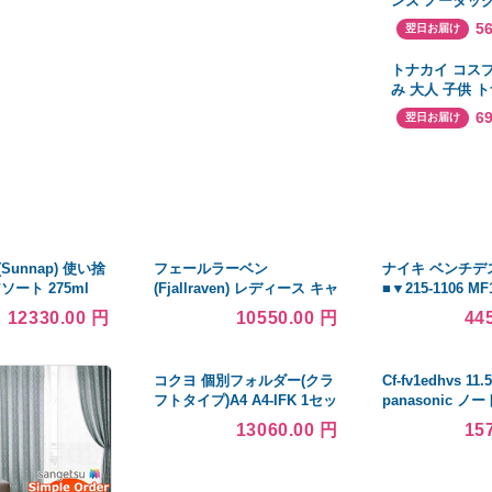
ンズ ノータック
仕事 通勤 ロン
5
翌日お届け
スラックス 黒 
ーライズ ウォ
トナカイ コス
ビジネスパンツ
み 大人 子供 
ス トナカイコ
6
翌日お届け
ス衣装 鹿 カバ
帽子付き 4点セ
服 イベント パ
unnap) 使い捨
フェールラーベン
ナイキ ベンチデ
ソート 275ml
(Fjallraven) レディース キャ
■▼215-1106 MF
ップ 帽子 1960 Logo
1台
12330.00 円
10550.00 円
44
Langtradarkeps
(Buckwheat Brown)
コクヨ 個別フォルダー(クラ
Cf-fv1edhvs 11
フトタイプ)A4 A4-IFK 1セッ
panasonic ノ
ト(300冊)
トパソコン 純正
13060.00 円
15
テリー