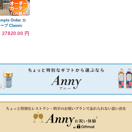
ple Order カ
プ Classic
OP6673 お買い得
27820.00 円
 SS仕様 約2倍
x丈180cmまで