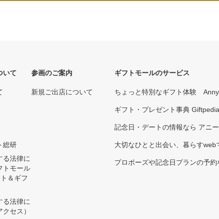
ついて
参画のご案内
ギフトモールのサービス
て
新規ご出店について
ちょっと特別なギフト体験 Ann
ギフト・プレゼント事典 Giftpedi
記念日・デートの情報なら アニ
ト総研
大切なひとと出会い、暮らすwebマガ
する法律に
プロポーズや記念日プランの予約な
フトモール
ント＆ギフ
する法律に
アクセス）