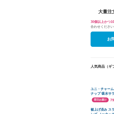
大量注
30個以上かつ
合わせください
お
人気商品（ギ
ユニ・チャーム
ナップ 吸水サ
の少量用 44枚
7
翌日お届け
裾上げ済み ス