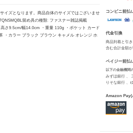
コンビニ前払
 ※梱包時のサイズとなります。商品自体のサイズではございませ
QNSMQBL留め具の種類: ファスナー雑誌掲載
体 高さ9.5cm/幅14.0cm ・重量 110g ・ポケット カード
代金引換
馬革 ・カラー ブラック ブラウン キャメル オレンジ ホ
商品到着と引き
含む合計金額が￥
ペイジー前払い
以下の金融機関の
みずほ銀行 、 
りそな銀行 、
Amazon P