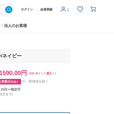
ログイン
会員登録
文・法人のお客様
vy/ネイビー
1590.00円
（216 ポイント還元！）
※一部地域を除く
（営業日のみ）
月10日〜指定可
ご注文まで)