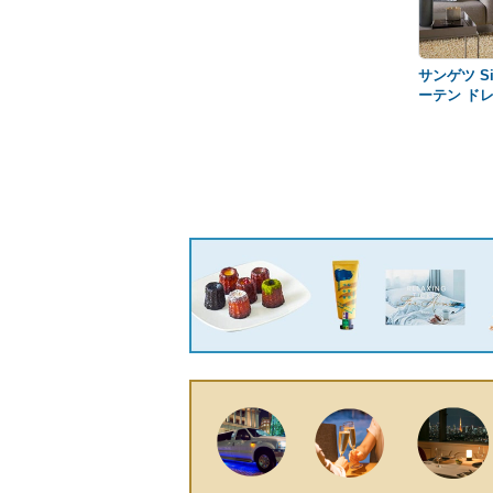
サンゲツ Sim
ーテン ドレー
OP6670〜
セットプラン
ヒダ 幅300