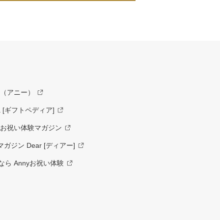
y（アニー）
a [ギフトペディア]
ーお祝い体験マガジン
ジン Dear [ディアー]
ら Annyお祝い体験