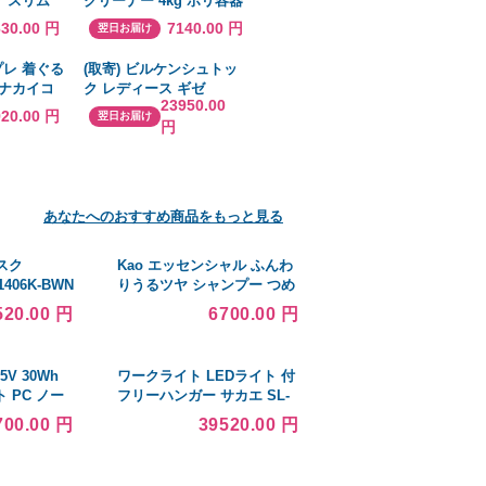
 スリム
クリーナー 4kg ポリ容器
グパンツ
入り GS-101
630.00 円
7140.00 円
翌日お届け
紺 無地 ロ
ッシャブル
プレ 着ぐる
(取寄) ビルケンシュトッ
 ズボン
トナカイコ
ク レディース ギゼ
23950.00
ス クリスマ
Birkenstock women
920.00 円
翌日お届け
円
ーオール
Birkenstock Gizeh
ット 演出
ーティー
あなたへのおすすめ商品をもっと見る
スク
Kao エッセンシャル ふんわ
1406K-BWN
りうるツヤ シャンプー つめ
かえ用 680ml ■▼683-7556
520.00 円
6700.00 円
436627 9個
.55V 30Wh
ワークライト LEDライト 付
ート PC ノー
フリーハンガー サカエ SL-
 交換用バッ
900 (61-9773-92)
700.00 円
39520.00 円