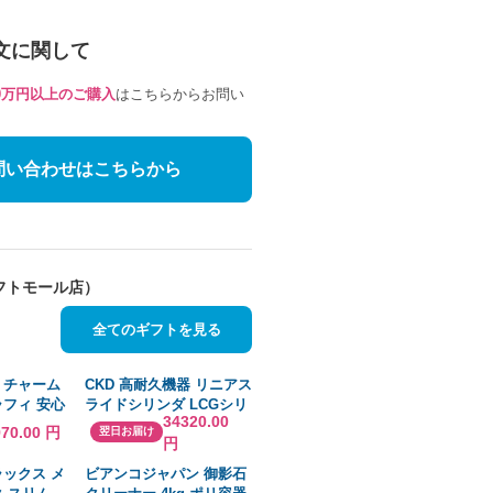
文に関して
10万円以上のご購入
はこちらからお問い
問い合わせはこちらから
フトモール店）
全てのギフトを見る
 チャーム
CKD 高耐久機器 リニアス
ラフィ 安心
ライドシリンダ LCGシリ
34320.00
入
ーズ HP LCG-16-30-
970.00 円
翌日お届け
円
T3H3-D-A5-HP1
[A230101]
ラックス メ
ビアンコジャパン 御影石