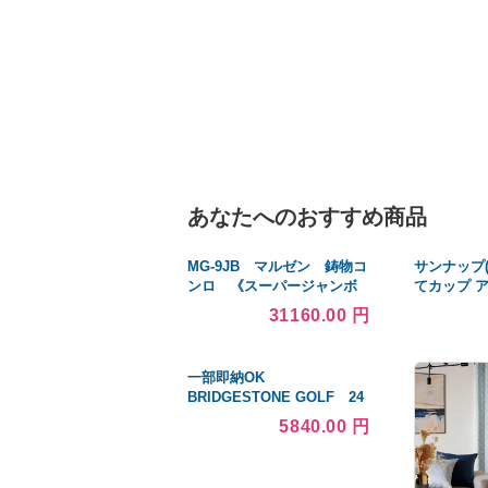
あなたへのおすすめ商品
MG-9JB マルゼン 鋳物コ
サンナップ(S
ンロ 《スーパージャンボ
てカップ ア
バーナー》 卓上用〈ジャ
C2750DC
31160.00 円
ンボ〉 クリーブランド
一部即納OK
BRIDGESTONE GOLF 24
年春夏 B-03 半袖シャツ
5840.00 円
AGM12A （無地ミニ鹿の
子） -ブリヂストンゴルフ-