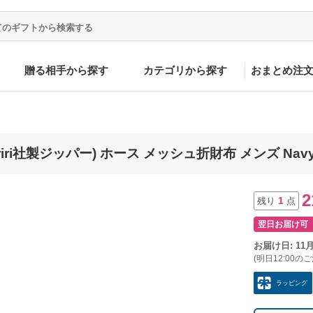
贈る相手から探す
カテゴリから探す
おまとめ注
 (riri社製ジッパー) ホース メッシュ折財布 メンズ Na
2
1
残り
点
翌日お届け可
お届け日: 11
(明日12:00の
ラッピング