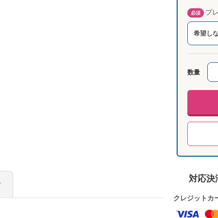
プレ
必須
希望し
数量
対応決
け
クレジットカ