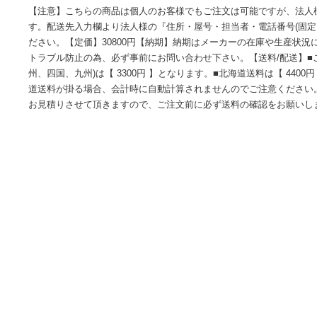
【メーカー名】LX-MODE/LXモード【適合車種】トヨタ C-HR【
2020.07/ZYX10 NGX50/全グレード【商品名】フロント
【塗装/未塗装】未塗装【カラー】-【素材】FRP樹脂製【特
【注意】こちらの商品は個人のお客様でもご注文は可能です
す。配送先入力欄より法人様の『住所・屋号・担当者・電話番
ださい。【定価】30800円【納期】納期はメーカーの在庫や
トラブル防止の為、必ず事前にお問い合わせ下さい。【送料/配
州、四国、九州)は【 3300円 】となります。■北海道送料は【 
道送料が掛る場合、会計時に自動計算されませんのでご注意く
お見積りさせて頂きますので、ご注文前に必ず送料の確認を