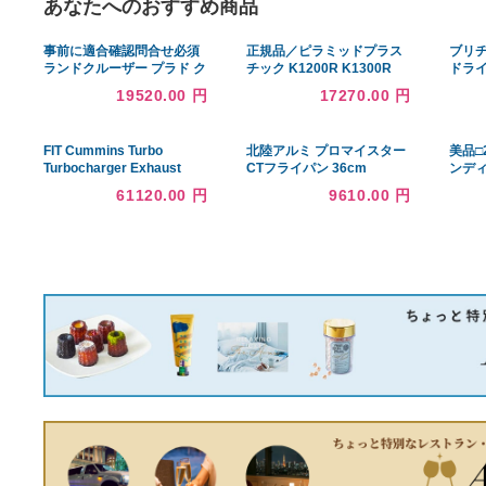
あなたへのおすすめ商品
事前に適合確認問合せ必須
正規品／ピラミッドプラス
ランドクルーザー プラド ク
チック K1200R K1300R
ーラーコンデンサー
BMW K1300 R Fly Screen
19520.00 円
17270.00 円
VZJ120W VZJ121W
Gloss Black 2009＞
VZJ125W 社外新品 熱交換
2015…
器専門メーカー KOYO製
FIT Cummins Turbo
北陸アルミ プロマイスター
Turbocharger Exhaust
CTフライパン 36cm
Adaptor Pipe 3976012 並
61120.00 円
9610.00 円
行輸入品