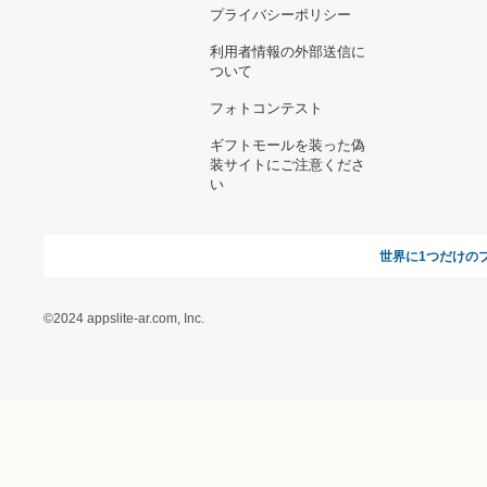
お支払い方法について
当サイトについて
新規ご出
よくある質問
運営会社
お問い合わせ
利用規約
オンラインギフト総研
特定商取引に関する法律
に基づく表記（ギフトモ
ール - 人気のプレゼント
＆ギフトの専門店）
特定商取引に関する法律
に基づく表記（（アクセ
ス）ギフトモール店）
プライバシーポリシー
利用者情報の外部送信に
ついて
フォトコンテスト
ギフトモールを装った偽