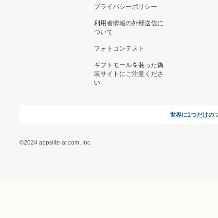
お支払い方法について
当サイトについて
新規ご出
よくある質問
運営会社
お問い合わせ
利用規約
オンラインギフト総研
特定商取引に関する法律
に基づく表記（ギフトモ
ール - 人気のプレゼント
＆ギフトの専門店）
特定商取引に関する法律
に基づく表記（（アクセ
ス）ギフトモール店）
プライバシーポリシー
利用者情報の外部送信に
ついて
フォトコンテスト
ギフトモールを装った偽