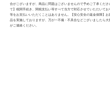
海外の輸入品ショップ-世界中の様々なアイテムをお得に購入
為、お届けまでに通常約2-3週間を頂戴しております。※税関
が、新品・未使用商品です。※並行輸入品のためパッケージ
合がございますが、商品に問題はございませんので予めご了
て】税関手続き、関税支払い等すべて当方で対応させていた
等をお支払いいただくことはありません。【安心安全の返金
品を実施しておりますが、万が一不備・不具合などございま
がご連絡ください。