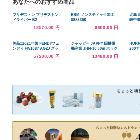
あなたへのおすすめ商品
ブリヂストン ブリヂストン
EBM:ノンスティック加工
ドライバー B2
8888350
BRIDGESTONE B2 10.5°
18570.00 円
6600.00 円
フレックスSR 中古 Cラン
ク
美品□2021年製 FENDI/フェ
ジャッピー JAPPY 因幡電
ンディ FW1087 AGZJ ズッ
機産業 JHN-30 50m ホック
カ FFロゴ総柄 PUFFY
付チューブ 結束寸法径
57200.00 円
13480.00 円
JACKET リバーシブル ダウ
30mm (690-360-06030)
ンジャケット/パフィージャ
[JPY136-50]
ケット 青 46