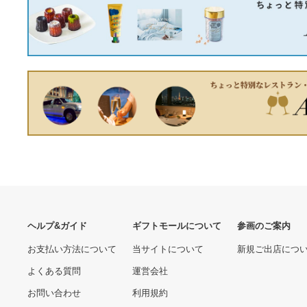
パック K908229 GRAY/15
AESOP ハートフル ハーモ
ニーズ 50ml/100ml/500ml
13010.00 円
7740.00 円
プレゼント ギフト 贈り物
引っ越し祝い 結婚祝い ハン
ドウォッシュ☆再入荷
スチールラック 幅150×奥行
エプソン 純正 インクカート
75×高さ180cm 6段 耐荷重
リッジ 虫めがね IC4CL83 4
500kg/段 中量棚 業務用
色パック
31590.00 円
7200.00 円
W150×D75×H180cm連結
用(支柱２本) スチール棚
収納 棚