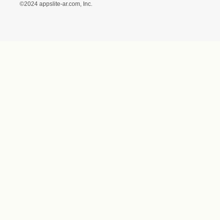
ス）ギフトモール店）
プライバシーポリシー
利用者情報の外部送信に
ついて
フォトコンテスト
ギフトモールを装った偽
装サイトにご注意くださ
い
世界に1
©2024 appslite-ar.com, Inc.