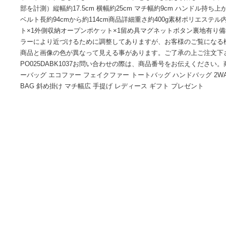
商品情報
暖かさとおしゃれさを合わせ持ったエコファーミニバッグ。ト
トートバッグとしてもショルダーバッグとしても使える嬉し
部を計測）縦幅約17.5cm 横幅約25cm マチ幅約9cm ハンド
ベルト長約94cmから約114cm商品詳細重さ約400g素材ポ
ト×1外側収納オープンポケット×1留め具マグネットボタン裏
ラーにより近づけるために調整してありますが、お客様のご
商品と画像の色が異なって見える事があります。ご了承の上
PO025DABK1037お問い合わせの際は、商品番号をお伝え
ーバッグ エコファー フェイクファー トートバッグ ハンドバッ
BAG 斜め掛け マチ幅広 手提げ レディース ギフト プレゼン