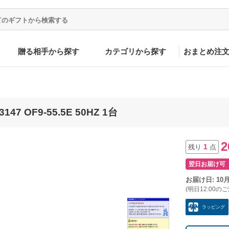
贈る相手から探す
カテゴリから探す
おまとめ注
7 OF9-55.5E 50HZ 1台
2
1
残り
点
翌日お届け可
お届け日: 10
(明日12:00の
ラッピング