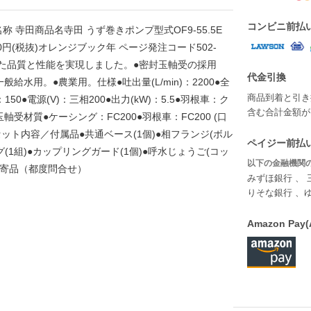
コンビニ前払
寺田商品名寺田 うず巻きポンプ型式OF9-55.5E
0円(税抜)オレンジブック年 ページ発注コード502-
●安定した品質と性能を実現しました。●密封玉軸受の採用
代金引換
水用。●農業用。仕様●吐出量(L/min)：2200●全
商品到着と引き
)：150●電源(V)：三相200●出力(kW)：5.5●羽根車：ク
含む合計金額が￥
受材質●ケーシング：FC200●羽根車：FC200 (口
03セット内容／付属品●共通ベース(1個)●相フランジ(ボル
ペイジー前払い
(1組)●カップリングガード(1個)●呼水じょうご(コッ
以下の金融機関の
取寄品（都度問合せ）
みずほ銀行 、 
りそな銀行 、
Amazon P