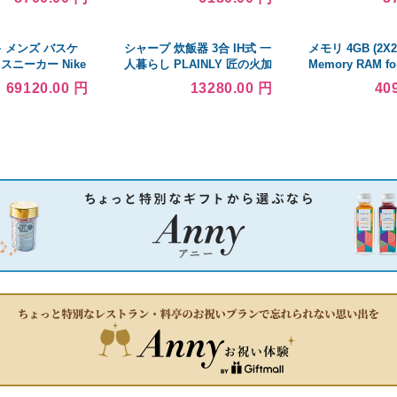
クルの香り 30g入 x [18個]
/k
イキ メンズ バスケ
シャープ 炊飯器 3合 IH式 一
メモリ 4GB (2X2
スニーカー Nike
人暮らし PLAINLY 匠の火加
Memory RAM for
ut 2 Hyper Pink
減 ブラック KS-HF05B-B
Satellite L305-S
69120.00 円
13280.00 円
40
Laptop Memory 
Limited from Se