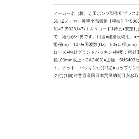
メーカー名（株）寺田ポンプ製作所プラス名称 
50HZメーカー希望小売価格【税抜】74580
3147 (5023147)ＪＡＮコード1特長
で、給油が不要です。用途●建築設備用。●一般給
揚程(m)：10.0●周波数(Hz)：50●口径(mm
ローズ●軸封グランドパッキン●軸受：密封玉軸
径100mm以上：CAC406)●主軸：SUS4
ト、ナット、パッキン付)(2組)●カップリング
ク付)(1個)注意原産国日本質量納期目安お