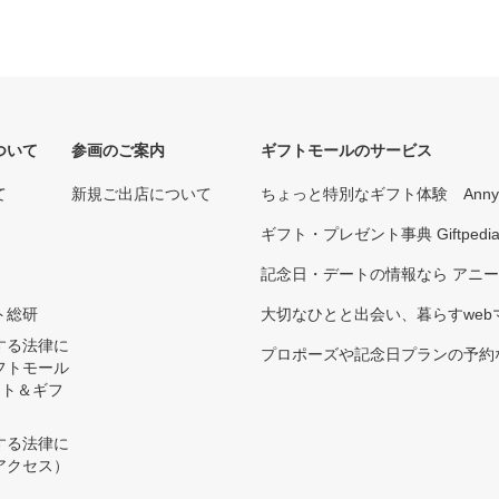
ついて
参画のご案内
ギフトモールのサービス
て
新規ご出店について
ちょっと特別なギフト体験 Ann
ギフト・プレゼント事典 Giftpedi
記念日・デートの情報なら アニ
ト総研
大切なひとと出会い、暮らすwebマガ
する法律に
プロポーズや記念日プランの予約な
フトモール
ント＆ギフ
する法律に
アクセス）
）