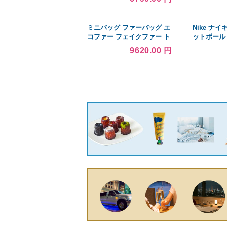
CREW SWEAT
イント10倍
ミニバッグ ファーバッグ エ
Nike ナ
コファー フェイクファー ト
ットボール 
ートバッグ ハンドバッグ
Zoom GT C
9620.00 円
2WAY ショルダーバッグ
BAG 斜め掛け 手提げ レデ
ィース ギフト プレゼント