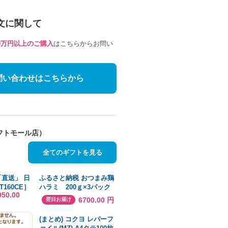
文に関して
10万円以上のご購入
はこちらからお問い
問い合わせはこちらから
フトモール店）
全てのギフトを見る
「直送」 日
ふるさと納税 おつまみ鶏
160CE］
ハラミ 200ｇ×3パック
950.00
 ＺＣＥ
（冷凍、真空パック） 愛
6700.00 円
翌日お届け
 ＣＹ９
媛県西条市
入） ポイン
(まとめ) コクヨ レバーフ