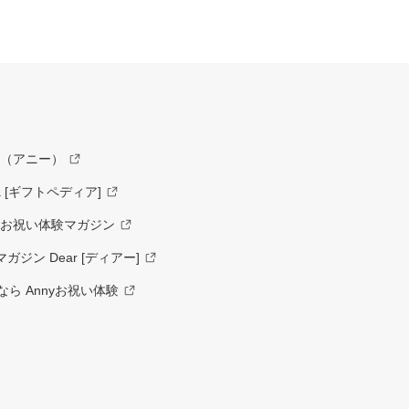
y（アニー）
a [ギフトペディア]
ーお祝い体験マガジン
ジン Dear [ディアー]
ら Annyお祝い体験