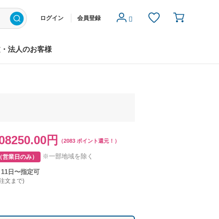
ログイン
会員登録
文・法人のお客様
08250.00円
（2083 ポイント還元！）
※一部地域を除く
（営業日のみ）
月11日〜指定可
ご注文まで)