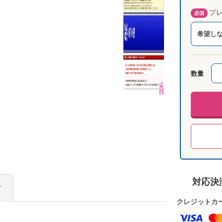
プレ
必須
希望し
数量
対応決
け
クレジットカ