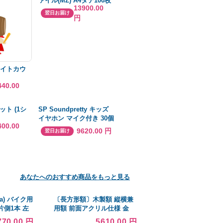
ァイル(MZ) A4タテ100枚
13900.00
収容 背幅20mm 緑
翌日お届け
円
フ-300NG 1セット(10冊)
(×5セット) |b04
ライトカウ
440.00
ット (1シ
SP Soundpretty キッズ
イヤホン マイク付き 30個
400.00
パック バルクイヤホン ヘ
9620.00 円
翌日お届け
ッドホン マイク付き ステ
レオ 使い捨てイヤホン 子
供 学生 教室 学校用(並行
輸入品)
あなたへのおすすめ商品をもっと見る
na) バイク用
〔長方形額〕木製額 縦横兼
片側1本 左
用額 前面アクリル仕様 金
ジ/逆ネジ
(銀)長方形額(500×250mm)金
770.00 円
5610.00 円