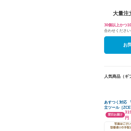
大量注
30個以上かつ
合わせください
お
人気商品（ギ
あすつく対応 
立ツール［ZCET
31
カッタ用チップ
翌日お届け
円
Ｔ１６０ＣＥ
０２０ （10個
ト5倍