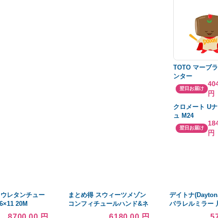
TOTO マーブ
ンター
40
翌日お届け
円
クロメート Uナ
ュ M24
18
翌日お届け
円
リウレタンチュー
まとめ得 スウィーツメゾン
デイトナ(Dayto
×11 20M
コンフィチュールハンド&ネ
パラレルミラー 
0-BU 期間限定 ポ
イルクリーム ティースパー
専用 10mm正ネ
8700.00 円
6180.00 円
5