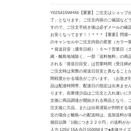
Y02S415WHX6【重要】ご注文はショ
了」となります。ご注文内容のご確認など
すので、ご注文手続き後は必ずメールの確
お安くなってます！！＊＊＊【重要】問屋
のキャンセルやご注文内容の変更（カラー
＊発送目安（通常日程）：５〜７営業日（
縄・離島地域除く、一部「送料無料」の商
される「発送日目安」は営業時間（受注締
ご注文時は実際の発送日目安と異なること
間程度かかる場合がございます。（お急ぎ
品は配達時間帯、配達日の指定は出来ませ
ります。在庫僅少品はご注文と入れ違いに
文後に商品調達が開始される商品となり、
注文後に欠品、または出荷遅延が判明する
文の場合と離島への配送時は、追加送料が発
個目以降「1個につき２２０円」の送料がかかり
入力:125V 15A 合計1500Wまで●本体サイズ