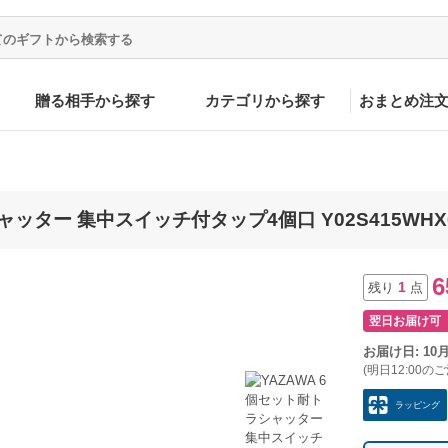
贈る相手から探す
カテゴリから探す
おまとめ注
ャッター 集中スイッチ付タップ4個口 Y02S415WHX
6
1
残り
点
翌日お届け可
お届け日: 10
(明日12:00の
ラッピング