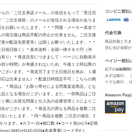
コンビニ前払
ップからの「ご注文承諾メール」の送信をもって「受注完
で「ご注文保留」のメールが送信される場合がありま
認をお願いいたします。＊＊＊問屋・メーカー直送で
代金引換
への発注後は商品手配の停止が出来ません。ご注文後
商品到着と引き
変更や配送先変更等）は固くお断りいたします。＊＊
含む合計金額が￥
土日祝日除く）＊基本送料：全国一律９８０円（沖
品有り）＊発送目安につきまして：ページに自動表示
ペイジー前払い
め切り時間）が考慮されないため、午後１２時以降の
以下の金融機関の
がございます。＊発送完了まで土日祝日を挟み、１週
みずほ銀行 、 
対応は出来ません）＊配達日時指定不可：こちらの商
りそな銀行 、
ん。＊商品は「お取り寄せによる問屋直送商品」とな
欠品となる場合がございます。また、一部商品はご注
Amazon P
ごく稀に出荷元問屋と仕入先の在庫管理ミスによりご
場合がございます。＊発送元の異なる商品を複数ご注
生いたします。＊同一商品を複数 ご注文の場合、2
ます。●カラー:白●個口数:4●コード長(m):5●定格
(mm):W45×H142×D34●本体重量(コード含む)