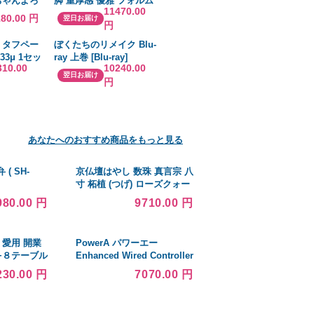
ちゃんよろ
脚 重厚感 優雅 フォルム
Jersey Burgundy
11470.00
ぐるぐるハ
彫刻 アンティーク調 ハン
180.00 円
翌日お届け
円
ット
プトン スツール お姫様風
家具 インテリア
 タフペー
ぼくたちのリメイク Blu-
33μ 1セッ
ray 上巻 [Blu-ray]
310.00
10240.00
翌日お届け
円
あなたへのおすすめ商品をもっと見る
( SH-
京仏壇はやし 数珠 真言宗 八
寸 柘植 (つげ) ローズクォー
ツ入り (女性用) 正式 本式 数
980.00 円
9710.00 円
珠袋セット SW-029 京都 念
珠
 愛用 開業
PowerA パワーエー
−８テーブル
Enhanced Wired Controller
 末広
and Slim Case for
230.00 円
7070.00 円
Nintendo Switch ?