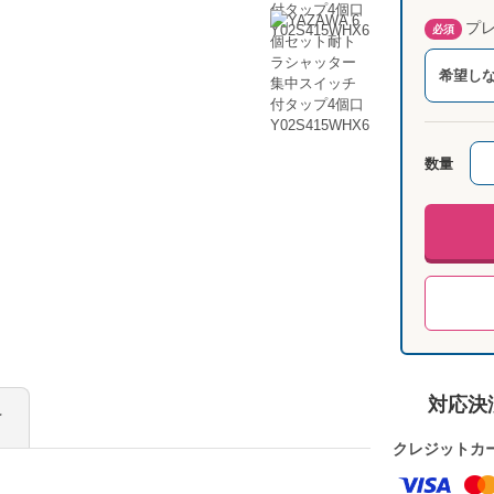
プレ
必須
希望し
数量
対応決
け
クレジットカ