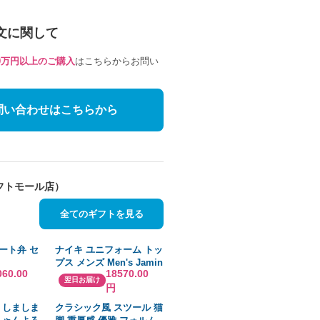
文に関して
10万円以上のご購入
はこちらからお問い
問い合わせはこちらから
フトモール店）
全てのギフトを見る
ポート弁 セ
ナイキ ユニフォーム トッ
プス メンズ Men's Jamin
060.00
18570.00
-4-C-
Davis Burgundy
翌日お届け
円
Washington Football
Team 2021 NFL Draft
 しましま
クラシック風 スツール 猫
First Round Pick Game