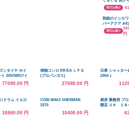
ぐるぐる あか
こぶ しましま
6
翌日お届け
ッピーギフトセ
和紙のイシカワ
パーアクア A41
16
ト(250枚)
翌日お届け
円
ズンタイヤ ホイ
焼物コンロ KR-EA ＬＰＧ
日東 シャッター弁 
 205/50R17イ
(プロパンガス)
200A )
00 ウェッズ レオニ
77080.00 円
27680.00 円
112
III/SC ミシュラン
イメート2
ージドラム イエロ
COBI M4A3 SHERMAN
厨房 業務用 プロ
2570
開店 ＵＫ １８
ナンバースタンド
18860.00 円
10400.00 円
6