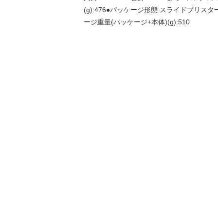
(g):476●パッケージ形態:スライドブリスター
ージ重量(パッケージ+本体)(g):510