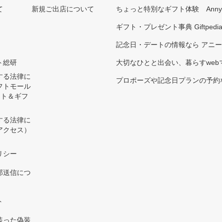
て
新規ご出店について
ちょっと特別なギフト体験 Ann
ギフト・プレゼント事典 Giftpedi
記念日・デートの情報なら アニ
ト総研
大切なひとと出会い、暮らすwebマガ
する法律に
プロポーズや記念日プランの予約な
フトモール
ント＆ギフ
する法律に
アクセス）
）
リシー
部送信につ
ト
装った偽装