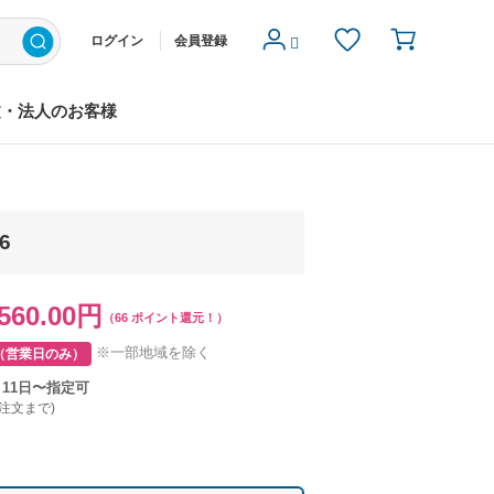
ログイン
会員登録
文・法人のお客様
6
560.00円
（66 ポイント還元！）
※一部地域を除く
（営業日のみ）
月11日〜指定可
ご注文まで)