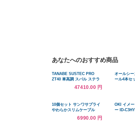
あなたへのおすすめ商品
TANABE SUSTEC PRO
オールシー
ZT40 車高調 スバル ステラ
ール4本セット
LA150F 2014/12〜 品
ンチ 5H1
47410.00 円
番:ZT40LA100SK タナベ
ス MX HS
クロスクラ
10個セット サンワサプライ
OKI イメ
やわらかスリムケーブル
ー ID-C3HY
（白） TEL-S2-3N2 TEL-S2-
6990.00 円
3N2X10