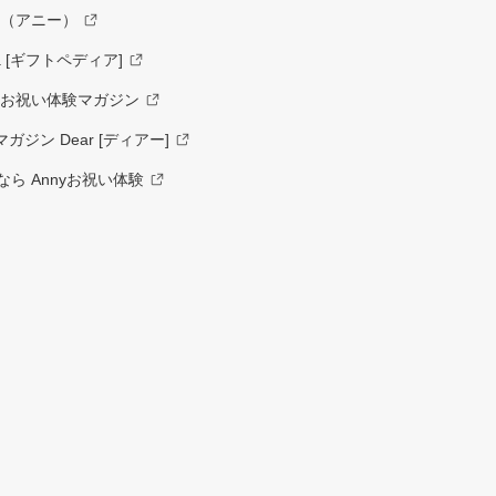
y（アニー）
a [ギフトペディア]
ーお祝い体験マガジン
ジン Dear [ディアー]
ら Annyお祝い体験