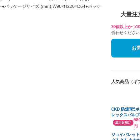
●パッケージサイズ (mm):W90×H220×D64●パッケ
大量注
30個以上かつ
合わせください
お
人気商品（ギ
CKD 防爆形5
レックスバルブ
58
M4F430E-08-TP
翌日お届け
円
AC200V
ジョイパレット