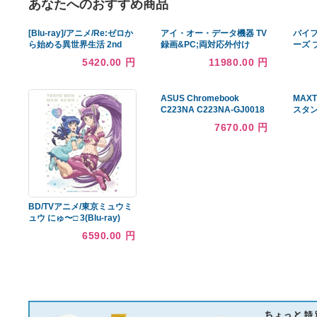
あなたへのおすすめ商品
[Blu-ray]/アニメ/Re:ゼロか
アイ・オー・データ機器 TV
ら始める異世界生活 2nd
録画&PC;両対応外付け
season 1
HDD4TB黒 取り寄せ商品
5420.00 円
11980.00 円
ASUS Chromebook
C223NA C223NA-GJ0018
グレー保証期間１ヶ月
7670.00 円