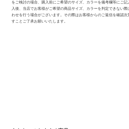
頂いておりますが、物流センター経由の配送のため、また在
まれにお時間を頂く場合があること、あらかじめご了承くだ
共有されており、システムで在庫調整が行われておりますが
れが生じてしまうことがあります。沖縄県、離島または一部
願いする場合があります。予めご了承ください。未決済で２
一旦キャンセルさせていただきます。サイズ・カラーに関し
をご検討の場合、購入前にご希望のサイズ、カラーを備考欄
入後、当店でお客様がご希望の商品サイズ、カラーを判定で
わせを行う場合がございます。その際はお客様からのご返信
すことご了承お願いいたします。