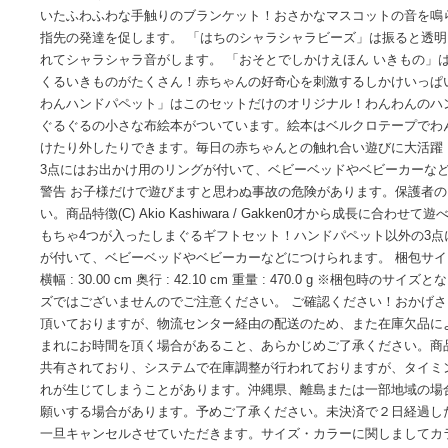
商品名ジョイパレット しましまぐるぐる あかちゃんよろこぶ
トセット商品詳細商品紹介 0才から成長に合わせて遊べる！赤
ったしまぐるギフトセット！ 「ふわふわベビーブランケット
いたふわふわな手触りのブランケット！おさかなマスコット
指先の発達を促します。 「はちのシャラシャラビーズ」は振
れてシャラシャラ音がします。 「おそとでしかけえほん い
くるいきものがたくさん！赤ちゃんの好奇心を刺激するしかけ
わんハンドパペット」はこのセットだけのオリジナル！わん
ぐるぐるの小さな布絵本がついています。絵本はベルクロテ
けたり外したりできます。毎日の赤ちゃんとの触れ合い遊びに
3点にはお出かけ用のリングが付いて、ベビーベッドやベビー
警告 お子様だけで遊びますと思わぬ事故の危険があります。
い。商品特徴(C) Akio Kashiwara / Gakken0才から
もちゃ4つが入ったしまぐるギフトセット！ハンドパペット以
が付いて、ベビーベッドやベビーカーなどにつけられます。 梱包サイ
横幅 : 30.00 cm 奥行 : 42.10 cm 重量 : 470.0 g
ズではございませんのでご注意ください。 ご確認ください！