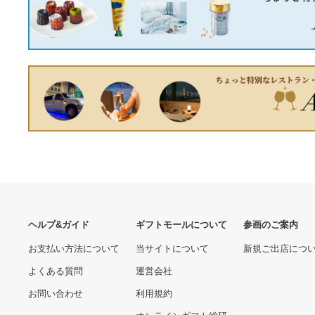
BD/TVアニメ/東京ミュウミ
ュウ にゅ〜□ 3(Blu-ray)
(Blu-ray+CD)
6590.00 円