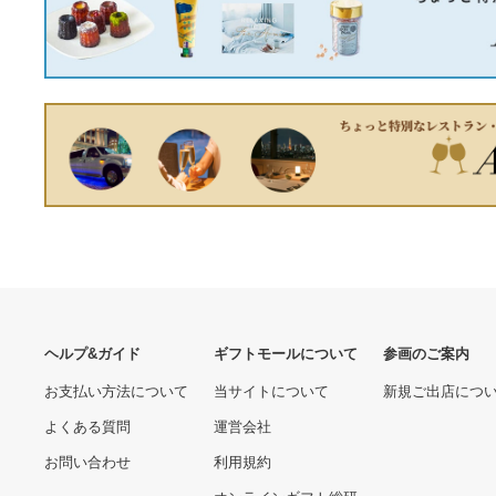
メッシュサンシェード ホン
ダ BR-V 1,2,3列目窓用 AP-
IMSD0178-6 入数：1セット
20500.00 円
(6枚)