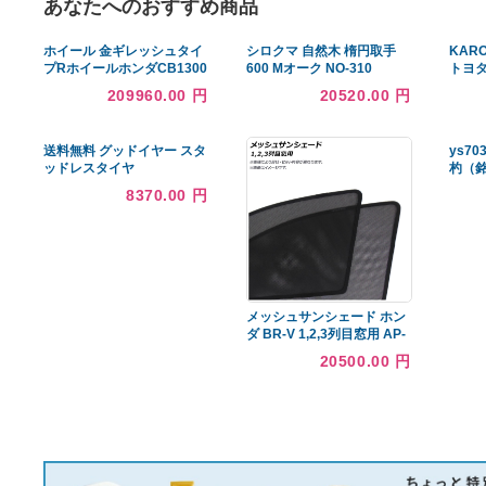
あなたへのおすすめ商品
ホイール 金ギレッシュタイ
シロクマ 自然木 楕円取手
プRホイールホンダCB1300
600 Mオーク NO-310
2014-2017 ABS 0％ファイ
[A051005]
209960.00 円
20520.00 円
ナンス Gold GALESPEED
TYPE R Wheels Honda
CB1300 2014-2017 ABS
送料無料 グッドイヤー スタ
0% Fi
ッドレスタイヤ
GOODYEAR ICE NAVI 7 ア
8370.00 円
イスナビセブン 165/60R15
77Q