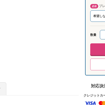
プレ
必須
希望し
数量
対応決
け
クレジットカ