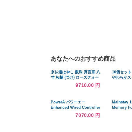
あなたへのおすすめ商品
京仏壇はやし 数珠 真言宗 八
10個セッ
寸 柘植 (つげ) ローズクォー
やわらかス
ツ入り (女性用) 正式 本式 数
（白） TEL-
9710.00 円
珠袋セット SW-029 京都 念
3N2X10
珠
PowerA パワーエー
Mainstay 1
Enhanced Wired Controller
Memory Fo
and Slim Case for
並行輸入品
7070.00 円
Nintendo Switch ?