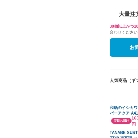
大量注
30個以上かつ
合わせください
お
人気商品（ギ
和紙のイシカワ
パーアクア A41
16
ト(250枚)
翌日お届け
円
TANABE SUST