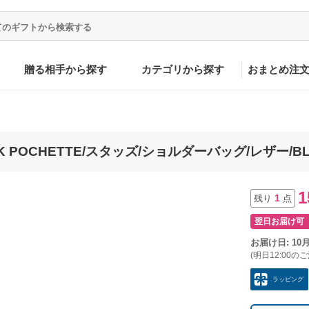
贈る相手から探す
カテゴリから探す
おまとめ注
ICK POCHETTE/スタッズ/ショルダーバッグ/レザー/BLK
1
1
残り
点
翌日お届け可
お届け日: 10
(明日12:00の
ラッピング