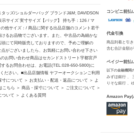
コンビニ前払
TTE/スタッズ/ショルダーバッグ ブランドJ&M; DAVIDSON
示サイズ 実寸サイズ【バッグ】 持ち手：126 / マ
その他】 その他サイズ：/ 商品に関する出品店舗のコメント若干
代金引換
頂けるお品物でございます。また、中古品の為細かな
商品到着と引き
店頭にて同時販売しておりますので、予めご理解の
含む合計金額が￥
な点がございましたら、お気軽にお問い合わせ下さい
品のお問い合わせ商品はセカンドストリート宇都宮戸
ペイジー前払い
問合わせは、お電話(TEL:028-650-5800)に
以下の金融機関の
お伝えください。■出品店舗情報 ヤフーオークションご利用
みずほ銀行 、 
採寸について ＞ お支払い・配送・返品について ＞ よ
りそな銀行 、
こちら ＞ 商品・採寸について ＞ ご注文について ＞
について ＞ よくある質問
Amazon P