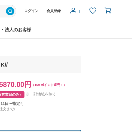
ログイン
会員登録
文・法人のお客様
//
5870.00円
（159 ポイント還元！）
※一部地域を除く
（営業日のみ）
月11日〜指定可
ご注文まで)