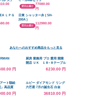
スバル ステ
イール4本セット
410.00
77080.00
4/12〜 品
205/50R17インチ 5H100
翌日お届け
円
0SK タナベ
ウェッズ レオニス MX
HSIII/SC ミシュラン クロ
EA ＬＰＧ
日東 シャッター弁 ( SH-
スクライメート2
200A )
680.00
112980.00
翌日お届け
円
あなたへのおすすめ商品をもっと見る
ERMAN
厨房 業務用 プロ 愛用 開業
開店 ＵＫ １８−８テーブル
ナンバースタンド 末広
400.00 円
6230.00 円
 アート額絵
ルビー ダイアモンド リング
花」高品質
六芒星 7月の誕生石 白金
0 NK0-
（プラチナ）900
900.00 円
36810.00 円
（代引き不
画