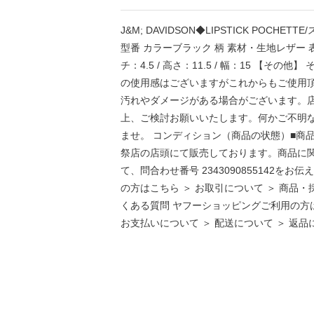
J&M; DAVIDSON◆LIPSTICK POCHE
型番 カラーブラック 柄 素材・生地レザー 表
チ：4.5 / 高さ：11.5 / 幅：15 【
の使用感はございますがこれからもご使用
汚れやダメージがある場合がございます。
上、ご検討お願いいたします。何かご不明
ませ。 コンディション（商品の状態）■商
祭店の店頭にて販売しております。商品に関するお
て、問合わせ番号 2343090855142を
の方はこちら ＞ お取引について ＞ 商品・
くある質問 ヤフーショッピングご利用の方は
お支払いについて ＞ 配送について ＞ 返品