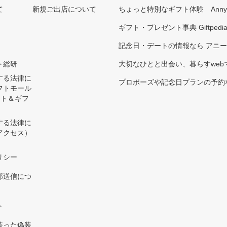
て
新規ご出店について
ちょっと特別なギフト体験 Ann
ギフト・プレゼント事典 Giftpedi
記念日・デートの情報なら アニ
ト総研
大切なひとと出会い、暮らすwebマガ
する法律に
プロポーズや記念日プランの予約な
フトモール
ント＆ギフ
する法律に
アクセス）
）
リシー
部送信につ
ト
装った偽装