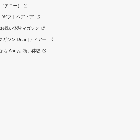
y（アニー）
a [ギフトペディア]
ーお祝い体験マガジン
ジン Dear [ディアー]
ら Annyお祝い体験