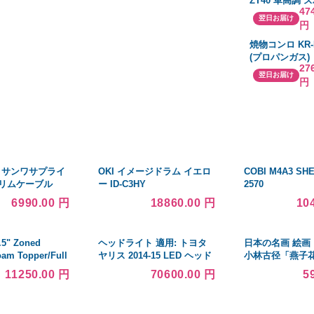
ZT40 車高調 
47
ラ LA150F 201
翌日お届け
円
番:ZT40LA10
焼物コンロ KR-
(プロパンガス)
27
翌日お届け
円
ト サンワサプライ
OKI イメージドラム イエロ
COBI M4A3 SH
リムケーブル
ー ID-C3HY
2570
S2-3N2 TEL-S2-
6990.00 円
18860.00 円
10
.5" Zoned
ヘッドライト 適用: トヨタ
日本の名画 絵画
am Topper/Full
ヤリス 2014-15 LED ヘッド
小林古径「燕子
 送料無料
ランプ デイタイムランニン
複製画 W420×H52
11250.00 円
70600.00 円
5
グライト DRL バイキセノン
KO-9M 美術館
4300K〜8000K 35W・55W
可）ジクレー版
AL-HH-0014 AL