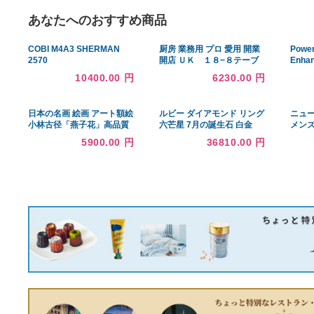
あなたへのおすすめ商品
COBI M4A3 SHERMAN
厨房 業務用 プロ 愛用 開業
2570
開店 ＵＫ １８−８テーブ
ルナンバースタンド 末広
10400.00 円
6230.00 円
日本の名画 絵画 アート額絵
ルビー ダイアモンド リング
小林古径「燕子花」高品質
六芒星 7月の誕生石 白金
複製画 W420×H520 NK0-
（プラチナ）900
5900.00 円
36810.00 円
KO-9M 美術館（代引き不