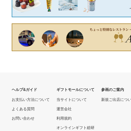
12850.00 円
6690.00 円
6.2cm ]
WedsSport/SA-20R ヴェル
ふるさと納税 石狩市 北海道
ファイア 20系 アルミホイ
石狩市 PayPay商品券
ール2本セット0072731×2
(9,000円分)※地域内の一部
32550.00 円
18900.00 円
の加盟店のみで利用可