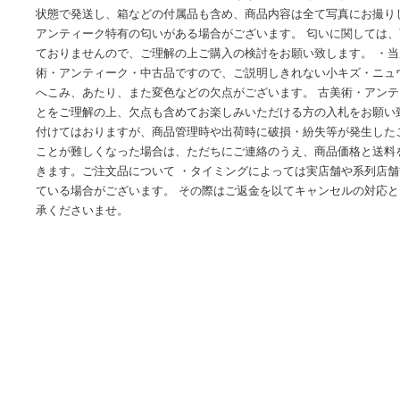
商品詳細 状態は大変良いです。 時代： 状態：非常によい 素材：
口径高台径高さ縦横長さ4.14.5注意事項ご購入の際の注意事
ニターの特性により色が忠実に再現できない場合があります。
状態で発送し、箱などの付属品も含め、商品内容は全て写真に
アンティーク特有の匂いがある場合がございます。 匂いに関
ておりませんので、ご理解の上ご購入の検討をお願い致します
術・アンティーク・中古品ですので、ご説明しきれない小キ
へこみ、あたり、また変色などの欠点がございます。 古美術
とをご理解の上、欠点も含めてお楽しみいただける方の入札を
付けてはおりますが、商品管理時や出荷時に破損・紛失等が
ことが難しくなった場合は、ただちにご連絡のうえ、商品価
きます。ご注文品について ・タイミングによっては実店舗や
ている場合がございます。 その際はご返金を以てキャンセル
承くださいませ。