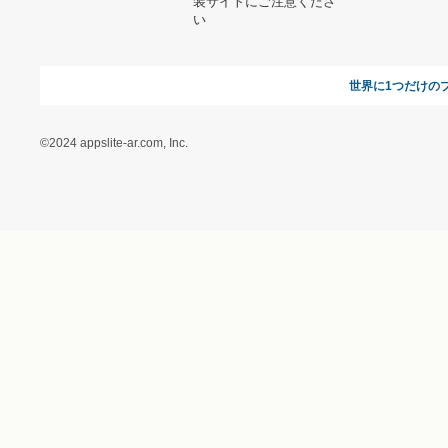
に基づく表記（ギフトモ
ール - 人気のプレゼント
＆ギフトの専門店）
特定商取引に関する法律
に基づく表記（（アクセ
ス）ギフトモール店）
プライバシーポリシー
利用者情報の外部送信に
ついて
フォトコンテスト
ギフトモールを装った偽
装サイトにご注意くださ
い
世界に1