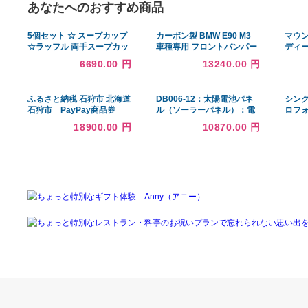
あなたへのおすすめ商品
5個セット ☆ スープカップ
カーボン製 BMW E90 M3
☆ラッフル 両手スープカッ
車種専用 フロントバンパー
プ [ L 15 x S 11.5 x H
スプリッターアンダーリッ
6690.00 円
13240.00 円
6.2cm ]
プ 2個セット
ふるさと納税 石狩市 北海道
DB006-12：太陽電池パネ
石狩市 PayPay商品券
ル（ソーラーパネル）：電
(9,000円分)※地域内の一部
菱製-6W
18900.00 円
10870.00 円
の加盟店のみで利用可