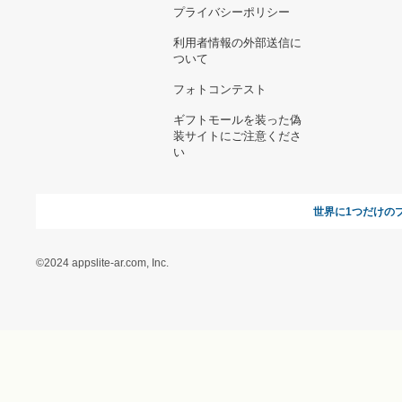
お支払い方法について
当サイトについて
新規ご出
よくある質問
運営会社
お問い合わせ
利用規約
オンラインギフト総研
特定商取引に関する法律
に基づく表記（ギフトモ
ール - 人気のプレゼント
＆ギフトの専門店）
特定商取引に関する法律
に基づく表記（（アクセ
ス）ギフトモール店）
プライバシーポリシー
利用者情報の外部送信に
ついて
フォトコンテスト
ギフトモールを装った偽