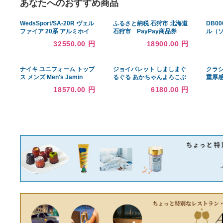
あなたへのおすすめ商品
WedsSport/SA-20R ヴェル
ふるさと納税 石狩市 北海道
ファイア 20系 アルミホイ
石狩市 PayPay商品券
ール2本セット0072731×2
(9,000円分)※地域内の一部
32550.00 円
18900.00 円
の加盟店のみで利用可
ナイキ ユニフォーム トップ
ジョイパレット しましまぐ
ス メンズ Men's Jamin
るぐる あかちゃんよろこぶ
Davis Burgundy
しましまぐるぐるハッピー
18570.00 円
6180.00 円
Washington Football Team
ギフトセット
2021 NFL Draft First
Round Pick Game Jersey