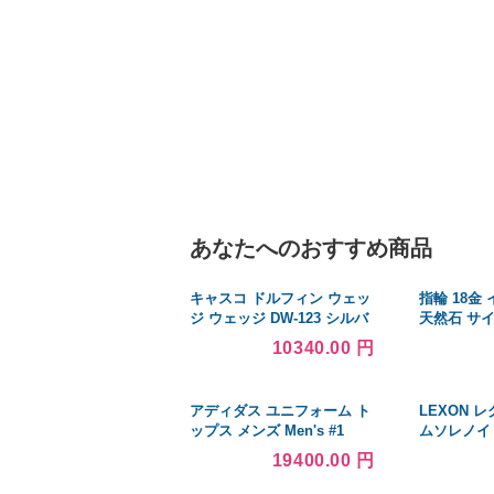
あなたへのおすすめ商品
キャスコ ドルフィン ウェッ
指輪 18金
ジ ウェッジ DW-123 シルバ
天然石 サ
ー Dolphin Wedge DW-123
主石の直径約
10340.00 円
シルバー 52° フレックスそ
留め
の他 中古 Cランク
アディダス ユニフォーム ト
LEXON 
ップス メンズ Men's #1
ムソレノイ
Crimson Indiana Hoosiers
側/2個) GS
19400.00 円
Team Premier Football
GRL10/GR
Jersey Crimson
16 2GR-FS