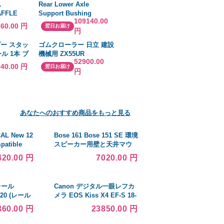
ス
Rear Lower Axle
AFFLE
Support Bushing
109140.00
ス
Compatible With Audi
260.00 円
翌日お届け
円
Cabriolet 1 並行輸入品
ダー スタッ
ゴムクローラー 日立 建設
ル 1本 ブ
機械用 ZX55UR
52900.00
5.5J 4-
400×72.5×74
840.00 円
翌日お届け
円
8 メタリック
DER
あなたへのおすすめ商品をもっと見る
AL New 12
Bose 161 Bose 151 SE 環境
mpatible
スピーカー用壁と天井マウ
arine
ント 複数の傾き＆回転調節
420.00 円
7020.00 円
Y 6LY-UT
可能なマウントブラケット
8CR
Bose Model 100スピーカー
対応 シングルホワイト
レール
Canon デジタル一眼レフカ
2-20 (レール
メラ EOS Kiss X4 EF-S 18-
厚み9.5×高さ
135 IS レンズキット
360.00 円
23850.00 円
組：10セット/
KISSX4-18135IS