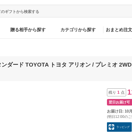
贈る相手から探す
カテゴリから探す
おまとめ注
ード TOYOTA トヨタ アリオン / プレミオ 2WD 
1
1
残り
点
翌日お届け可
お届け日: 10
(明日12:00の
ラッピング