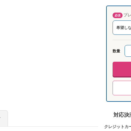
プレ
必須
希望し
数量
対応決
け
クレジットカ