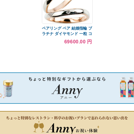
T
ペアリング ペア 結婚指輪 プ
ラチナ ダイヤモンド 一粒 コ
ンビリング ピンクゴールド
69600.00 円
k18 指輪 pt900 地金 マリッ
ジリング リング 送料無料 セ
ール SALE