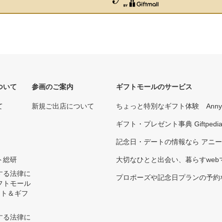
ついて
参画のご案内
ギフトモールのサービス
て
新規ご出店について
ちょっと特別なギフト体験 Ann
ギフト・プレゼント事典 Giftpedi
記念日・デートの情報なら アニ
ト総研
大切なひとと出会い、暮らすwebマガ
する法律に
プロポーズや記念日プランの予約な
フトモール
ント＆ギフ
する法律に