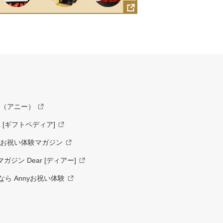
y（アニー）
a [ギフトペディア]
ーお祝い体験マガジン
ジン Dear [ディアー]
ら Annyお祝い体験