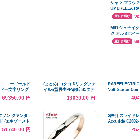
シャツ ブラウ
UMBRELLA R
TOP レディー
9
翌日お届け
MID シュナイ
グ アルミホイー
ーン M300系(14×
6
翌日お届け
100 INSET3
グレー)SCHNEI
STAG
 イエローゴールド
(まとめ) コクヨ Dリングファ
RAREELECTRIC
イド一文字リング
イルS型再生PP表紙 B5タテ
Volt Starter Co
3.8mm 四本爪
2穴 300枚収容 背幅45mm
with YANMAR M
69350.00 円
13830.00 円
40
緑 フ-FD431NG 1冊 〔×30セ
Engine 6LY-STZ
ット〕
6LY-UTE S13-6
レクソン クァンタ
2段引 スライド
ド (エキゾースト
Accuride C200
350
長さ 508mm) (
51740.00 円
25
L12/GRL15/GRL
35.3mm) 左右
E/2GR-FKS
箱売り