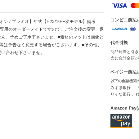
コンビニ前払
アリオン / プレミオ】年式【H23/10〜次モデル】備考
車種専用のオーダーメイドですので、ご注文後の変更、返
せん。予めご了承下さいませ。■素材のマットは画像と
代金引換
等は予告なく変更する場合がございます。■その他、
商品到着と引き
問い合わせ下さいませ。
含む合計金額が￥
ペイジー前払い
以下の金融機関の
みずほ銀行 、 
りそな銀行 、
Amazon P