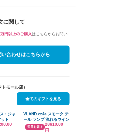
文に関して
10万円以上のご購入
はこちらからお問い
問い合わせはこちらから
フトモール店）
全てのギフトを見る
ス・ジャ
VLAND cz4a スモーク テ
マット
ール ランプ 流れるウイン
200.00
28610.00
0007
カー ランエボX ギャラン
翌日お届け
円
フォルティス LED テール
エボ10（スモークテー