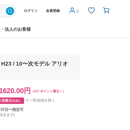
ログイン
会員登録
文・法人のお客様
H23 / 10〜次モデル アリオ
1620.00円
（117 ポイント還元！）
※一部地域を除く
（営業日のみ）
月07日〜指定可
ご注文まで)