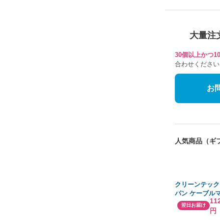
大量注
30個以上かつ
合わせください
お
人気商品（ギ
クリーンテック
パン ケーブル
11
50×200cm AY0
翌日お届け
円