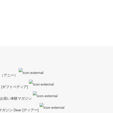
y（アニー）
a [ギフトペディア]
ーお祝い体験マガジン
ジン Dear [ディアー]