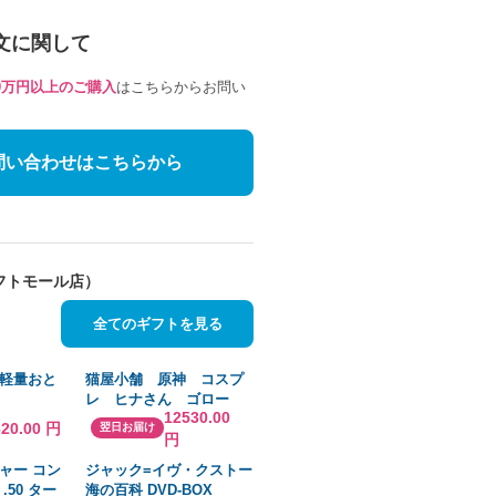
文に関して
10万円以上のご購入
はこちらからお問い
問い合わせはこちらから
フトモール店）
全てのギフトを見る
軽量おと
猫屋小舗 原神 コスプ
レ ヒナさん ゴロー
12530.00
m Y (9-
和服 衣装 ※ウィッ
620.00 円
翌日お届け
円
グ 靴 追加可
ャー コン
ジャック=イヴ・クストー
.50 ター
海の百科 DVD-BOX