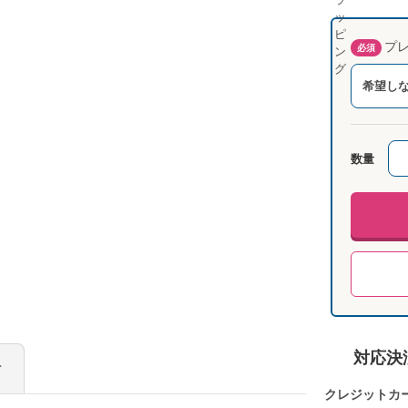
プレ
必須
希望し
数量
対応決
け
クレジットカ