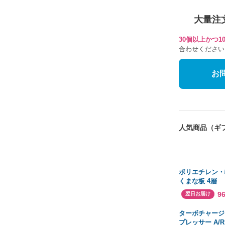
大量注
30個以上かつ
合わせください
お
人気商品（ギ
ポリエチレン・
くまな板 4層
600×350×H25m
9
翌日お届け
0373-0317)
ターボチャージ
プレッサー A/R 