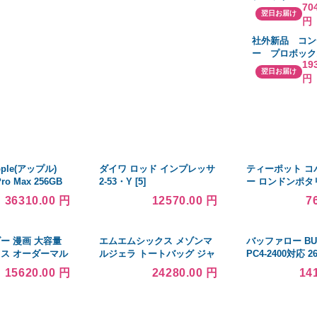
70
ビン A/R. 57
翌日お届け
円
T3 フランジ 450
NN-4015 AL
社外新品 コン
ー プロボッ
19
NCP58G 884
翌日お届け
円
クーラーコン
高品質 適合確
ple(アップル)
ダイワ ロッド インプレッサ
ティーポット コ
Pro Max 256GB
2-53・Y [5]
ー ロンドンポタ
WHL2J／A
(London Potte
36310.00 円
12570.00 円
7
〔247-ud〕
ハウス 4cup
ー 漫画 大容量
エムエムシックス メゾンマ
バッファロー BU
ィス オーダーマル
ルジェラ トートバッグ ジャ
PC4-2400対応 
オープンラック 奥
パニーズバッグ ブルー レデ
DDR4 SDRAM S
15620.00 円
24280.00 円
14
149.9cm 幅
ィース MM6 Maison
D4N2400-B8G
荷重 タフタイプ
Margiela S54WD0043
P6197 T6177