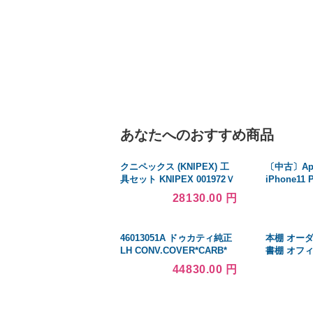
あなたへのおすすめ商品
クニペックス (KNIPEX) 工
〔中古〕Ap
具セット KNIPEX 001972Ｖ
iPhone11 
01 .(8605-150S02・7902-
ゴールド M
28130.00 円
125S1)航空 001972V01
SoftBank
46013051A ドゥカティ純正
本棚 オーダ
LH CONV.COVER*CARB*
書棚 オフ
1098R/08 JP店
チラック 
44830.00 円
行31cm 高さ
35cm 耐