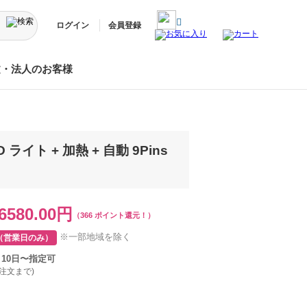
ログイン
会員登録
文・法人のお客様
イト + 加熱 + 自動 9Pins
6580.00円
（366 ポイント還元！）
※一部地域を除く
（営業日のみ）
月10日〜指定可
ご注文まで)