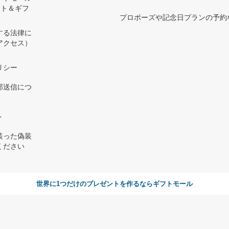
ント＆ギフ
プロポーズや記念日プランの予約な
する法律に
アクセス）
）
リシー
部送信につ
ト
装った偽装
ください
世界に1つだけのプレゼントを作るならギフトモール