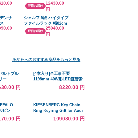
410.00
12430.00
 オイル 冷却
翌日お届け
円
HP AL-
デンサ
シェルフ 5段 ハイタイプ
クス
ファイルラック 幅82cm
390.00
25040.00
50-52081
（ 法人限定 ラック 棚 オ
翌日お届け
円
デンサー
フィス家具 ファイル 資料
認必要
）
あなたへのおすすめ商品をもっと見る
バルトブル
[4本入り]全工事不要
リー
1198mm 40W形LED直管蛍
ry) ファーム
光灯 直管形 LEDランプ 40
630.00 円
8220.00 円
ワット形 LED 20W 2800lm
G13口金 T10 グロー式 ラピ
ッド式 インバーター式 色選
FFALO
KIESENBERG Key Chain
択
260ピン
Ring Keyring Gift for Audi
O-DIMM
R8 4S Spyder Fan 並行輸入
170.00 円
109080.00 円
品