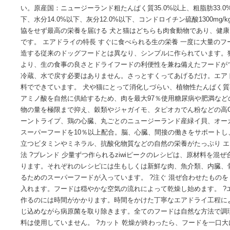
サイズ 高さ : 9.19 cm 横幅 : 20.19 cm 奥行 : 29.69 cm 
ります。商品自体のサイズではございませんのでご注意くださ
際にお届けする商品とパッケージが異なる場合がございます
い。原産国：ニュージーランド粗たんぱく質35.0%以上、粗脂肪3
下、水分14.0%以下、灰分12.0%以下、コンドロイチン硫酸13
協をせず最高の栄養を届ける 犬と猫はどちらも肉食動物であ
です。 エアドライの特長 すぐに食べられる生の栄養 一度に
造する従来のドッグフードとは異なり、シンプルに作られて
より、生の食事の良さとドライフードの利便性を兼ね備えた
冷蔵、水で戻す必要はありません。さっとすくってあげるだ
料でできています。 犬や猫にとって消化しづらい、植物性た
アミノ酸を自然に供給するため、肉を最大97％使用糖尿病や
物の量を極限まで抑え、穀類やジャガイモ、タピオカでん粉な
ーントライプ、鶏の心臓、丸ごとのニュージーランド産緑イ
スーパーフードを10％以上配合。脳、心臓、間接の働きをサ
立つビタミンやミネラル、抗酸化物質などの自然の栄養がたっ
法 ?ブレンド 少量ずつ作られるziwiピークのレシピは、原