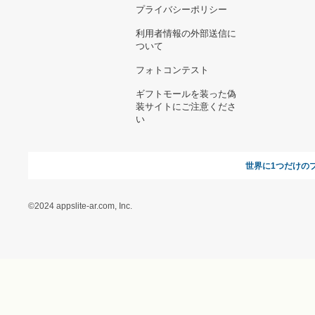
お支払い方法について
当サイトについて
新規ご出
よくある質問
運営会社
お問い合わせ
利用規約
オンラインギフト総研
特定商取引に関する法律
に基づく表記（ギフトモ
ール - 人気のプレゼント
＆ギフトの専門店）
特定商取引に関する法律
に基づく表記（（アクセ
ス）ギフトモール店）
プライバシーポリシー
利用者情報の外部送信に
ついて
フォトコンテスト
ギフトモールを装った偽