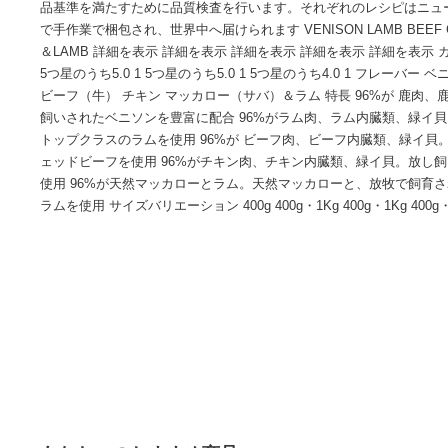
ります。それぞれのレシピには生もしくは新鮮な肉、魚介類
るためのスーパーフードが入っています。 ?注ぐ 混ぜ合わせ
入れます。フードは穏やかな空気の流れによって乾燥し始めます
作るのには時間がかかります。時間をかけた丁寧なエアドラ
じ込めながら病原菌を取り除きます。全てのフードは自然な
料は使用していません。 ?カット 乾燥が終わったら、フード
品基準を満たすために品質検査を行います。それぞれのレシ
で手作業で梱包され、世界中へ届けられます VENISON LAMB BE
＆LAMB 詳細を表示 詳細を表示 詳細を表示 詳細を表示 詳細
5つ星のうち5.0 1 5つ星のうち5.0 1 5つ星のうち4.0 1 
ビーフ（牛） チキン マッカロー（サバ）＆ラム 特長 96%
飼いされたベニソンを豊富に配合 96%がラム肉、ラム内臓類
トップクラスのラムを使用 96%が ビーフ肉、ビーフ内臓類
ェッドビーフを使用 96%がチキン肉、チキン内臓類、緑イ貝
使用 96%が天然マッカローとラム。天然マッカローと、放牧
ラムを使用 サイズバリエーション 400g 400g・1Kg 400g・1Kg 4