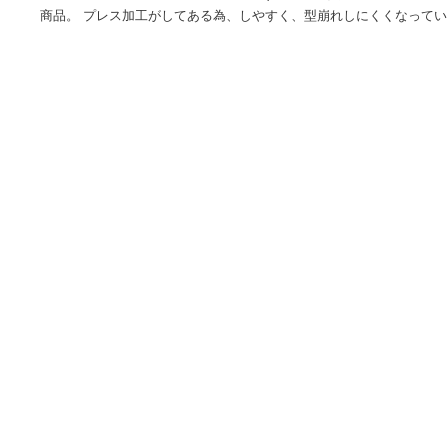
サイズ 高さ : 26.40 cm 横幅 : 28.80 cm 奥行 : 30.20 cm
ります。商品自体のサイズではございませんのでご注意くださ
X072JCXVFW外寸 :340×340mm 底径:φ150mm材質:紙製
商品。 プレス加工がしてある為、しやすく、型崩れしにくく