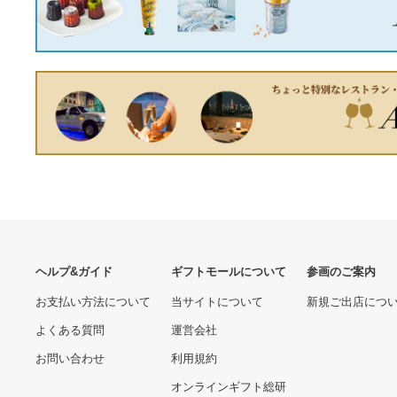
6650.00 円
20530.00 円
入品
スタンド アルミ ミニコンパ
ふるさと納税 ゴルフクラブ
クトスタンド AC Jタイプ
CC-MILLED IRON 単品GW
1051JBAC [Manfrotto マン
シャフト グラファイトデザ
6020.00 円
60000.00 円
フロット 公式]
イン ラウネｉ75 フレック
スS[No.5616-7238]1496 ラ
ウネｉ75フレックスＳ