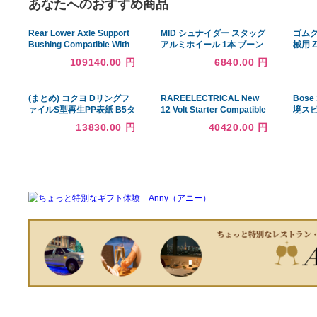
あなたへのおすすめ商品
Rear Lower Axle Support
MID シュナイダー スタッグ
Bushing Compatible With
アルミホイール 1本 ブーン
Audi Cabriolet 1 並行輸入
M300系(14×5.5J 4-100
109140.00 円
6840.00 円
品
INSET38 メタリックグレ
ー)SCHNEIDER STAG
(まとめ) コクヨ Dリングフ
RAREELECTRICAL New
ァイルS型再生PP表紙 B5タ
12 Volt Starter Compatible
テ 2穴 300枚収容 背幅
with YANMAR Marine
13830.00 円
40420.00 円
45mm 緑 フ-FD431NG 1冊
Engine 6LY-STZY 6LY-UT
〔×30セット〕
6LY-UTE S13-68CR