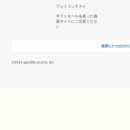
お問い合わせ
利用規約
オンラインギフト総研
特定商取引に関する法律
に基づく表記（ギフトモ
ール - 人気のプレゼント
＆ギフトの専門店）
特定商取引に関する法律
に基づく表記（（アクセ
ス）ギフトモール店）
プライバシーポリシー
利用者情報の外部送信に
ついて
フォトコンテスト
ギフトモールを装った偽
装サイトにご注意くださ
い