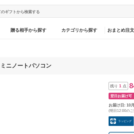
贈る相手から探す
カテゴリから探す
おまとめ注
12JP ミニノートパソコン
8
1
残り
点
翌日お届け可
お届け日: 10
(明日12:00の
ラッピング