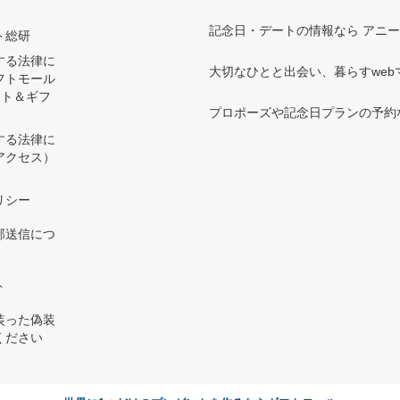
記念日・デートの情報なら アニ
ト総研
する法律に
大切なひとと出会い、暮らすwebマガ
フトモール
ント＆ギフ
プロポーズや記念日プランの予約な
する法律に
アクセス）
）
リシー
部送信につ
ト
装った偽装
ください