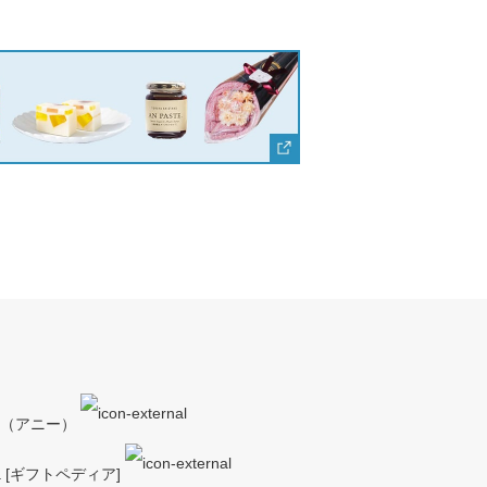
y（アニー）
a [ギフトペディア]