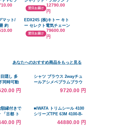
ート PC ノ
ジャケット・ブルゾン ア
710.00
12790.00
純正 交換用
ウター Women's
翌日お届け
円
Lightweight Stand
Collar Zip Up Biker
グマット/
EDX24S (株)キトー キト
Moto Jacket
畳 約
ー セレクト電気チェーン
510.00
79600.00
ベージュ〕
ブロック1速 単相200V
翌日お届け
円
臭 消臭 調
240kg（S）x3m HD
ク風 〔リビ
可〕
あなたへのおすすめ商品をもっと見る
 目隠し 多
シャツ ブラウス 2wayチュ
下同時可動
ールアシメペプラムブラウ
窓用] 四方枠
ス レディース
620.00 円
9720.00 円
0mm×高
ミ
油絵額縁付きで
■IWATA トリムシール 4100
号 「古都 ト
シリーズTPE 63M 4100-B-
 達幸
3X32CT-L63(2224989)[法
440.00 円
44880.00 円
人・事業所限定][外直送元]