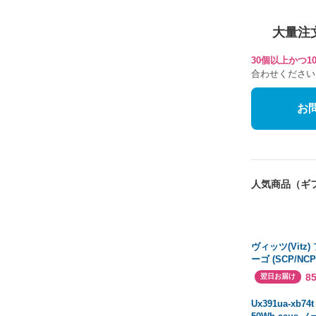
大量注
30個以上かつ
合わせください
お
人気商品（ギ
ヴィッツ(Vitz
ーゴ (SCP/NCP
純国産 サイド
8
翌日お届け
(トヨタ)
Ux391ua-xb74t