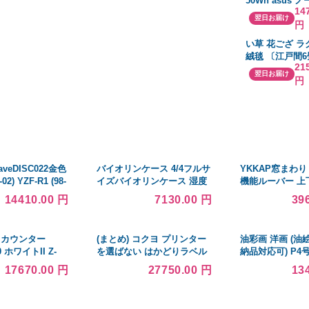
50Wh asus ノ
14
ートパソコン 
翌日お届け
円
バッテリー
い草 花ござ ラ
絨毯 〔江戸間6
21
261×352cm 
翌日お届け
円
日本製 抗菌 防
湿 パッチワー
ング〕〔代引不
aveDISC022金色
バイオリンケース 4/4フルサ
YKKAP窓まわり
-02) YZF-R1 (98-
イズバイオリンケース 湿度
機能ルーバー 上
 (00-06) V-
計付き 超軽量 炭素繊維 耐久
タイプ[引き違い
14410.00 円
7130.00 円
39
MAX500 T-
性 ハンドル アクセサリーバ
[網戸付]：[幅83
SJ08J ロイヤルス
ッグ ポータブルプロフェッ
1335mm]【アル
ント用
ショナルバイオリンケ
イカウンター
(まとめ) コクヨ プリンター
油彩画 洋画 (
0 ホワイトII Z-
を選ばない はかどりラベル
納品対応可) P4
WH2
A4 ノーカット KPC-E101-
リノの街」 中島
17670.00 円
27750.00 円
13
100N 1冊(100シート) 〔×5セ
ット〕