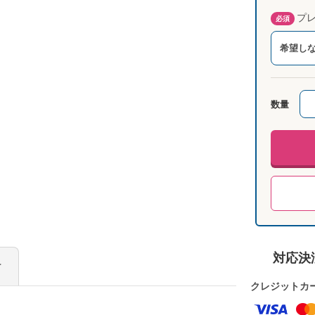
プレ
必須
希望し
数量
対応決
け
クレジットカ