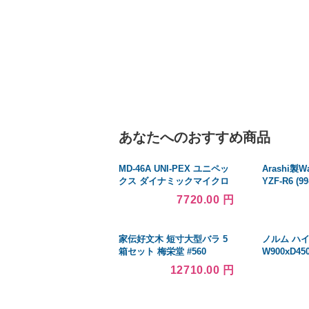
あなたへのおすすめ商品
MD-46A UNI-PEX ユニペッ
Arashi製W
クス ダイナミックマイクロ
YZF-R6 (99
ホン ハンドタイプ （車載・
03) XJR1300
7720.00 円
呼出放送用） [ MD46A ]
MAX1200 T
MAX500 
ター フロ
家伝好文木 短寸大型バラ 5
ノルム ハ
箱セット 梅栄堂 #560
W900xD45
SHHC-900
12710.00 円