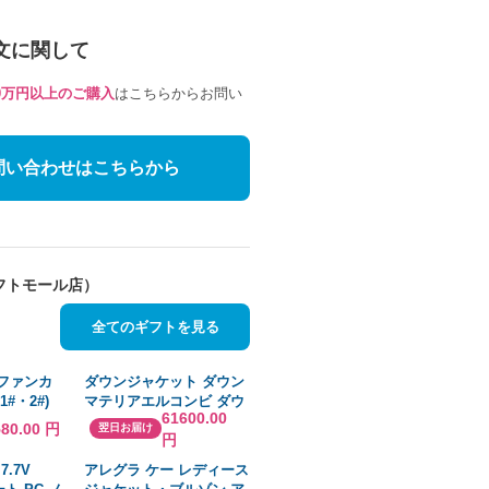
文に関して
10万円以上のご購入
はこちらからお問い
問い合わせはこちらから
フトモール店）
全てのギフトを見る
) ファンカ
ダウンジャケット ダウン
1#・2#)
マテリアエルコンビ ダウ
61600.00
テーブル
ンジャケット MSPN2115
580.00 円
翌日お届け
円
メンズ
 7.7V
アレグラ ケー レディース