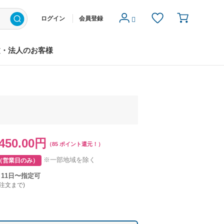
ログイン
会員登録
文・法人のお客様
450.00円
（85 ポイント還元！）
※一部地域を除く
（営業日のみ）
月11日〜指定可
ご注文まで)