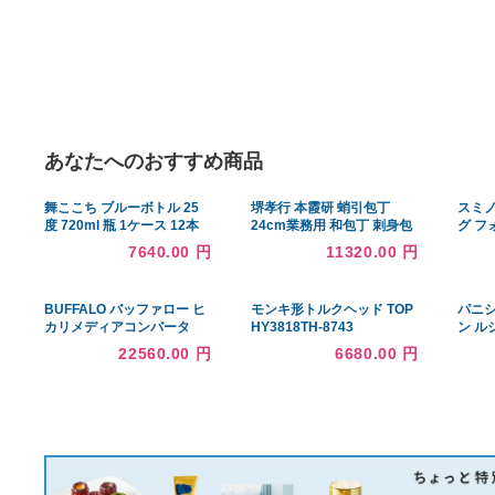
あなたへのおすすめ商品
舞ここち ブルーボトル 25
堺孝行 本霞研 蛸引包丁
度 720ml 瓶 1ケース 12本
24cm業務用 和包丁 刺身包
麦焼酎 光武酒造場
丁