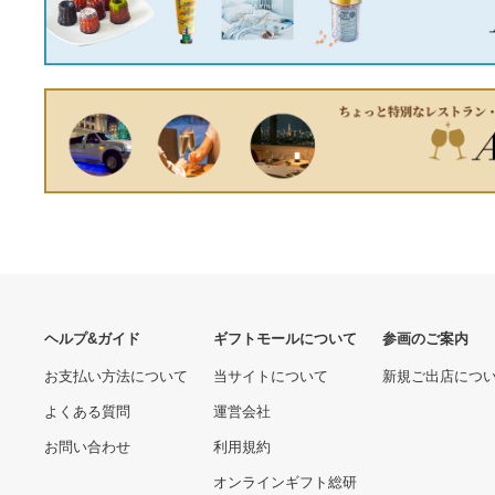
7640.00 円
11320.00 円
BUFFALO バッファロー ヒ
モンキ形トルクヘッド TOP
カリメディアコンバータ
HY3818TH-8743
LTR2TXWFC20BR
22560.00 円
6680.00 円