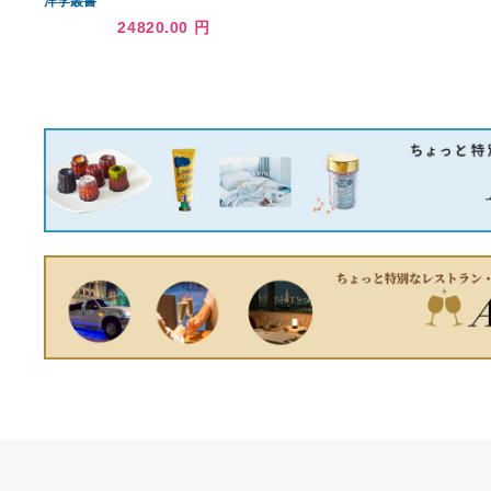
8290.00 円
5630.00 円
G456 〔×10セット〕
ripvanwinkle リップヴァン
ウインクル 23SS
TACTICAL DERBY GORE
12930.00 円
タクティカル ダービーゴア
レザーシューズ ブラック
41 IT7E5G1QLNV9
庚信と六朝文学 創文社東
洋学叢書
24820.00 円