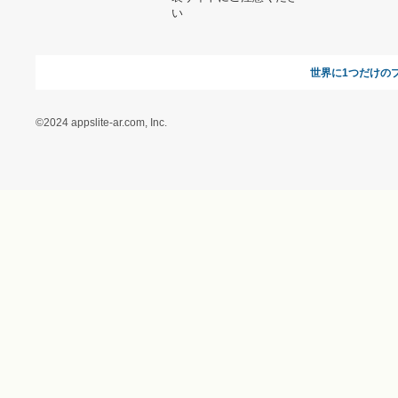
オンラインギフト総研
特定商取引に関する法律
に基づく表記（ギフトモ
ール - 人気のプレゼント
＆ギフトの専門店）
特定商取引に関する法律
に基づく表記（（アクセ
ス）ギフトモール店）
プライバシーポリシー
利用者情報の外部送信に
ついて
フォトコンテスト
ギフトモールを装った偽
装サイトにご注意くださ
い
世界に1