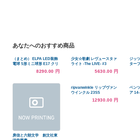
あなたへのおすすめ商品
（まとめ） ELPA LED装飾
少女☆歌劇 レヴュースタァ
電球 S形ミニ球形 E17 クリ
ライト -The LIVE- #3
ア電球色 LDA1CL-G-E17-
Growth [Blu-ray](中古品)