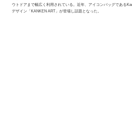
fjallraven (フェールラーベン)です。1960年、スウェー
されたアウトドアブランド。バッグをメインで扱い普遍的な
ちする事が特徴。カラーやデザイン展開が豊富であり、優れ
ウトドアまで幅広く利用されている。近年、アイコンバッグであ
デザイン「KANKEN ART」が登場し話題となった。