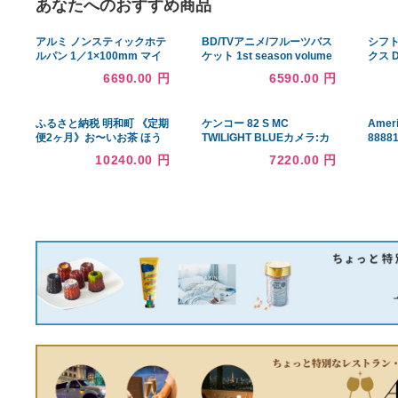
あなたへのおすすめ商品
アルミ ノンスティックホテ
BD/TVアニメ/フルーツバス
ルパン 1／1×100mm マイ
ケット 1st season volume
スター 9-0118-0304
1(Blu-ray)
6690.00 円
6590.00 円
ふるさと納税 明和町 《定期
ケンコー 82 S MC
便2ヶ月》お〜いお茶 ほう
TWILIGHT BLUEカメラ:カ
じ茶 伊藤園 ＜2L×6本
メラアクセサリー:レンズフ
10240.00 円
7220.00 円
＞|10_itn-230602
ィルター