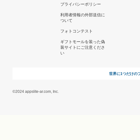
お支払い方法について
当サイトについて
新規ご出
よくある質問
運営会社
お問い合わせ
利用規約
オンラインギフト総研
特定商取引に関する法律
に基づく表記（ギフトモ
ール - 人気のプレゼント
＆ギフトの専門店）
特定商取引に関する法律
に基づく表記（（アクセ
ス）ギフトモール店）
プライバシーポリシー
利用者情報の外部送信に
ついて
フォトコンテスト
ギフトモールを装った偽