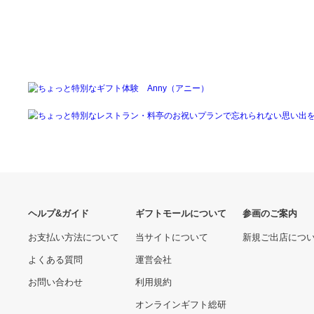
11710.00 円
5790.00 円
IH対応 1
ム)
PEDAL COMMANDER for
KarParts360: 2008 2009
Jeep Wrangler JK (2007
2010 SATURN VUE ヘッド
2018) Throttle Respon 並
ライトアセンブリ 助手席側
48730.00 円
28360.00 円
行輸入品
電球付き GM2503306の交
換用