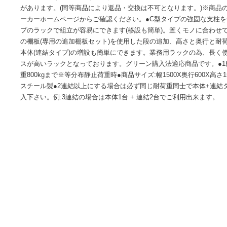
【注意 ご注文前に必ずご確認ください】●軒先渡しになりま
引き不可となります。※不良を除いては返品、交換は不可と
の製品と異なる場合があります。※メーカーにより、JANや
があります。(同等商品により返品・交換は不可となります。
ーカーホームページからご確認ください。●C型タイプの強固
プのラックで組立が容易にできます(移設も簡単)。置くモノ
の棚板(専用の追加棚板セット)を使用した段の追加、高さと
本体(連結タイプ)の増設も簡単にできます。業務用ラックの
スが高いラックとなっております。グリーン購入法適応商品です。
重800kgまで※等分布静止荷重時●商品サイズ:幅1500X奥行600X高
スチール製●2連結以上にする場合は必ず同じ耐荷重同士で本
入下さい。例:3連結の場合は本体1台 + 連結2台でご利用出来