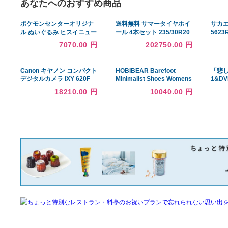
あなたへのおすすめ商品
ポケモンセンターオリジナ
送料無料 サマータイヤホイ
ル ぬいぐるみ ヒスイニュー
ール 4本セット 235/30R20
ラ 30×23×11(H×W×D:cm)
88Y XL ブリヂストン ポテ
7070.00 円
202750.00 円
ンザ S007A 正規品 ウェッ
ズ レオニス GX 2
Canon キヤノン コンパクト
HOBIBEAR Barefoot
デジタルカメラ IXY 620F
Minimalist Shoes Womens
(ゴールド) 広角24mm 光学
Mens | Zero Drop | Wide
18210.00 円
10040.00 円
10倍ズーム IXY620F (GL)
Width Fas
#10609