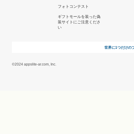
お問い合わせ
利用規約
オンラインギフト総研
特定商取引に関する法律
に基づく表記（ギフトモ
ール - 人気のプレゼント
＆ギフトの専門店）
特定商取引に関する法律
に基づく表記（（アクセ
ス）ギフトモール店）
プライバシーポリシー
利用者情報の外部送信に
ついて
フォトコンテスト
ギフトモールを装った偽
装サイトにご注意くださ
い